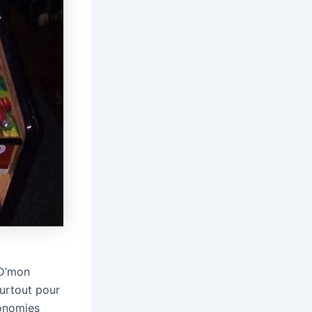
 D’mon
surtout pour
conomies