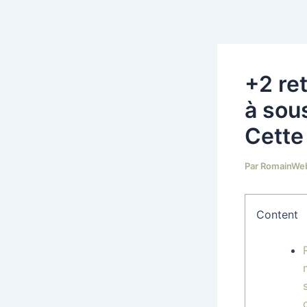
Aller
au
contenu
+2 re
à sous
Cette
Par
RomainWe
Content