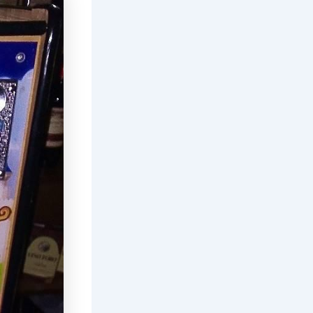
des
articles