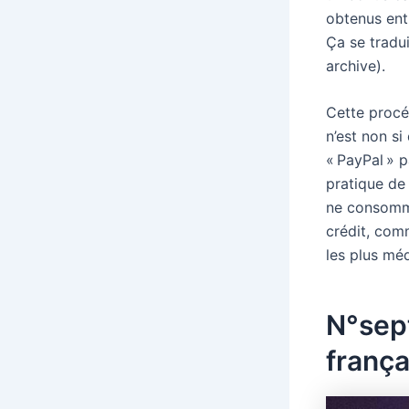
obtenus entr
Ça se tradui
archive).
Cette procé
n’est non si
« PayPal » 
pratique de 
ne consomma
crédit, com
les plus mé
N°sept
franç