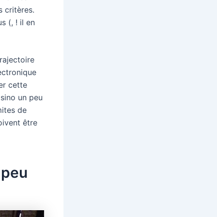
 critères.
 (, ! il en
rajectoire
lectronique
er cette
asino un peu
mites de
oivent être
 peu
Navigation