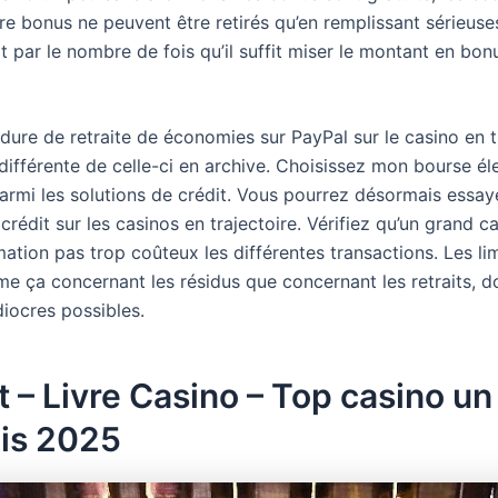
e bonus ne peuvent être retirés qu’en remplissant sérieuses
t par le nombre de fois qu’il suffit miser le montant en bonus
dure de retraite de économies sur PayPal sur le casino en t
 différente de celle-ci en archive. Choisissez mon bourse é
parmi les solutions de crédit. Vous pourrez désormais essay
crédit sur les casinos en trajectoire. Vérifiez qu’un grand c
tion pas trop coûteux les différentes transactions. Les li
me ça concernant les résidus que concernant les retraits, d
diocres possibles.
 – Livre Casino – Top casino un
ais 2025