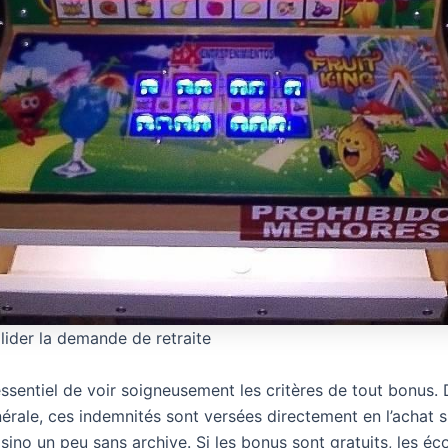
lider la demande de retraite
 essentiel de voir soigneusement les critères de tout bonus.
érale, ces indemnités sont versées directement en l’achat 
sino un peu sans archive. Si les bonus sont gratuits, les é