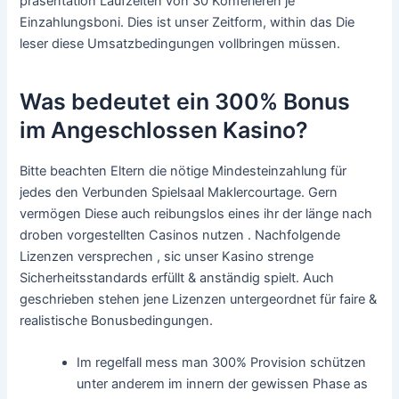
präsentation Laufzeiten von 30 Konferieren je
Einzahlungsboni. Dies ist unser Zeitform, within das Die
leser diese Umsatzbedingungen vollbringen müssen.
Was bedeutet ein 300% Bonus
im Angeschlossen Kasino?
Bitte beachten Eltern die nötige Mindesteinzahlung für
jedes den Verbunden Spielsaal Maklercourtage. Gern
vermögen Diese auch reibungslos eines ihr der länge nach
droben vorgestellten Casinos nutzen . Nachfolgende
Lizenzen versprechen , sic unser Kasino strenge
Sicherheitsstandards erfüllt & anständig spielt. Auch
geschrieben stehen jene Lizenzen untergeordnet für faire &
realistische Bonusbedingungen.
Im regelfall mess man 300% Provision schützen
unter anderem im innern der gewissen Phase as