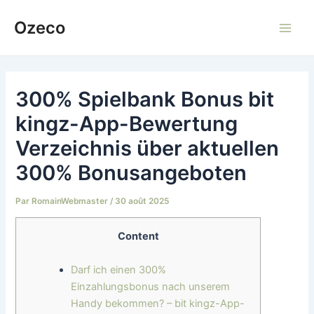
Aller
Ozeco
au
Main
contenu
Men
300% Spielbank Bonus bit
kingz-App-Bewertung
Verzeichnis über aktuellen
300% Bonusangeboten
Par
RomainWebmaster
/
30 août 2025
Content
Darf ich einen 300%
Einzahlungsbonus nach unserem
Handy bekommen? – bit kingz-App-