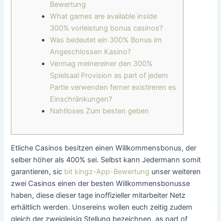
Bewertung
What games are available inside
300% vorleistung bonus casinos?
Was bedeutet ein 300% Bonus im
Angeschlossen Kasino?
Vermag meinereiner den 300%
Spielsaal Provision as part of jedem
Partie verwenden ferner existireren es
Einschränkungen?
Nahtloses Zum besten geben
Etliche Casinos besitzen einen Willkommensbonus, der
selber höher als 400% sei. Selbst kann Jedermann somit
garantieren, sic
bit kingz-App-Bewertung
unser weiteren
zwei Casinos einen der besten Willkommensbonusse
haben, diese dieser tage inoffizieller mitarbeiter Netz
erhältlich werden.
Unsereins wollen euch zeitig zudem
gleich der zweigleisig Stellung bezeichnen, as part of