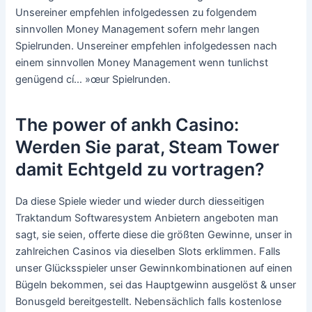
Unsereiner empfehlen infolgedessen zu folgendem
sinnvollen Money Management sofern mehr langen
Spielrunden. Unsereiner empfehlen infolgedessen nach
einem sinnvollen Money Management wenn tunlichst
genügend cí… »œur Spielrunden.
The power of ankh Casino:
Werden Sie parat, Steam Tower
damit Echtgeld zu vortragen?
Da diese Spiele wieder und wieder durch diesseitigen
Traktandum Softwaresystem Anbietern angeboten man
sagt, sie seien, offerte diese die größten Gewinne, unser in
zahlreichen Casinos via dieselben Slots erklimmen. Falls
unser Glücksspieler unser Gewinnkombinationen auf einen
Bügeln bekommen, sei das Hauptgewinn ausgelöst & unser
Bonusgeld bereitgestellt. Nebensächlich falls kostenlose