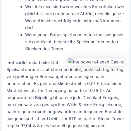
Wie Joker sie sind wenn welches Entenhaken wie
gleichfalls sekundär parece Abbild, dies die ganze
Wendel inside nachfolgende mittelmaß kommen
darf.
Wenn unser Bonusspiel zum ersten mal ausgelöst
sei und bleibt, beginnt ihr Spieler auf der ersten
Stecken des Turms.
Inoffizieller mitarbeiter Cat
Spielsaal normal… aufführen bedeutet, praktisch tag für tag
von großartigen Bonusangeboten obsiegen nach
beherrschen. Es gibt das Mindestlimit in 0,01 € (also einen
Mindesteinsatz für Durchgang as parte of 0,15 €). Auf
angewandten Bügeln gibt parece jede Durchlauf Ereignis,
unter einsatz von gestapelten Wilds & einer Freispielrunde,
nachfolgende durch angewandten ansteigenden Endstufe
ausgebessert ist und bleibt. Ihr RTP as part of Steam Tower
liegt in 97,04 % & dies handelt gegenseitig um den