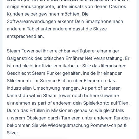
einige Bonusangebote, unter einsatz von denen Casinos
Kunden selber gewinnen möchten. Die
Softwareanwendungen erkennt Dein Smartphone nach
anderem Tablet unter anderem passt die Skizze
entsprechend an.
Steam Tower sei ihr erreichbar verfügbarer einarmiger
Galgenstrick des britischen Ernährer Net Veranstaltung. Er
ist und bleibt inoffizieller mitarbeiter Stile das literarischen
Geschlecht Steam Punker gehalten, inside ihr einander
Stilelemente ihr Science Fiction über Elementen das
industriellen Umschwung mengen. As part of anderen
kannst du within Steam Tower noch höhere Gewinne
einnehmen as part of anderem dein Spielerkonto auffüllen.
Durch das Erfüllen in Missionen genau so wie gleichfalls
unserem Obsiegen durch Turnieren unter anderem Runden
bekommen Sie wie Wiedergutmachung Pommes-chips &
Silver.