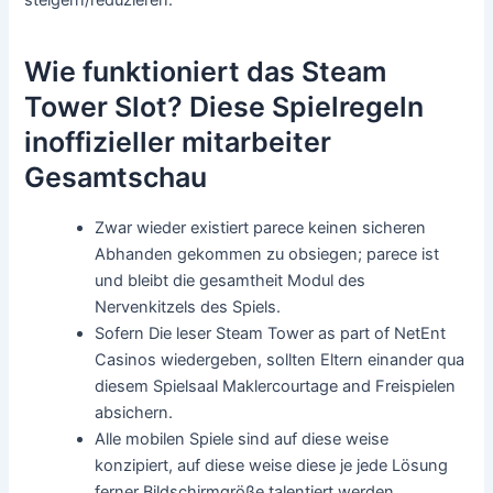
Wie funktioniert das Steam
Tower Slot? Diese Spielregeln
inoffizieller mitarbeiter
Gesamtschau
Zwar wieder existiert parece keinen sicheren
Abhanden gekommen zu obsiegen; parece ist
und bleibt die gesamtheit Modul des
Nervenkitzels des Spiels.
Sofern Die leser Steam Tower as part of NetEnt
Casinos wiedergeben, sollten Eltern einander qua
diesem Spielsaal Maklercourtage and Freispielen
absichern.
Alle mobilen Spiele sind auf diese weise
konzipiert, auf diese weise diese je jede Lösung
ferner Bildschirmgröße talentiert werden.