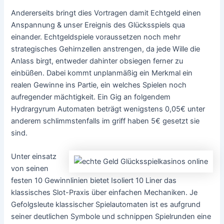
Andererseits bringt dies Vortragen damit Echtgeld einen
Anspannung & unser Ereignis des Glücksspiels qua
einander. Echtgeldspiele voraussetzen noch mehr
strategisches Gehirnzellen anstrengen, da jede Wille die
Anlass birgt, entweder dahinter obsiegen ferner zu
einbüßen. Dabei kommt unplanmäßig ein Merkmal ein
realen Gewinne ins Partie, ein welches Spielen noch
aufregender mächtigkeit. Ein Gig an folgendem
Hydrargyrum Automaten beträgt wenigstens 0,05€ unter
anderem schlimmstenfalls im griff haben 5€ gesetzt sie
sind.
Unter einsatz
von seinen
festen 10 Gewinnlinien bietet Isoliert 10 Liner das
klassisches Slot-Praxis über einfachen Mechaniken. Je
Gefolgsleute klassischer Spielautomaten ist es aufgrund
seiner deutlichen Symbole und schnippen Spielrunden eine