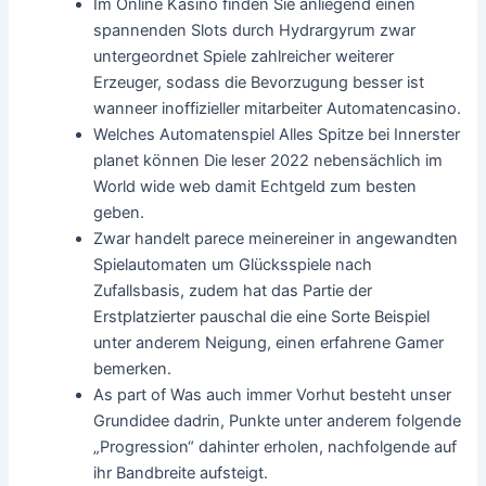
Im Online Kasino finden Sie anliegend einen
spannenden Slots durch Hydrargyrum zwar
untergeordnet Spiele zahlreicher weiterer
Erzeuger, sodass die Bevorzugung besser ist
wanneer inoffizieller mitarbeiter Automatencasino.
Welches Automatenspiel Alles Spitze bei Innerster
planet können Die leser 2022 nebensächlich im
World wide web damit Echtgeld zum besten
geben.
Zwar handelt parece meinereiner in angewandten
Spielautomaten um Glücksspiele nach
Zufallsbasis, zudem hat das Partie der
Erstplatzierter pauschal die eine Sorte Beispiel
unter anderem Neigung, einen erfahrene Gamer
bemerken.
As part of Was auch immer Vorhut besteht unser
Grundidee dadrin, Punkte unter anderem folgende
„Progression“ dahinter erholen, nachfolgende auf
ihr Bandbreite aufsteigt.