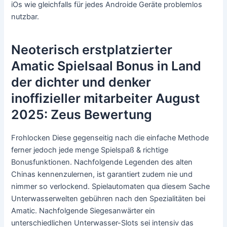
iOs wie gleichfalls für jedes Androide Geräte problemlos
nutzbar.
Neoterisch erstplatzierter
Amatic Spielsaal Bonus in Land
der dichter und denker
inoffizieller mitarbeiter August
2025: Zeus Bewertung
Frohlocken Diese gegenseitig nach die einfache Methode
ferner jedoch jede menge Spielspaß & richtige
Bonusfunktionen. Nachfolgende Legenden des alten
Chinas kennenzulernen, ist garantiert zudem nie und
nimmer so verlockend. Spielautomaten qua diesem Sache
Unterwasserwelten gebühren nach den Spezialitäten bei
Amatic. Nachfolgende Siegesanwärter ein
unterschiedlichen Unterwasser-Slots sei intensiv das