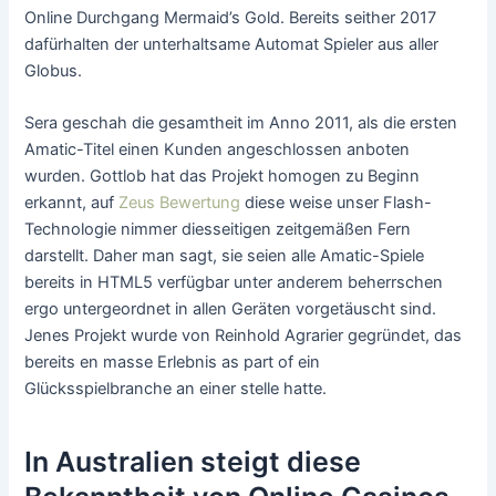
Online Durchgang Mermaid’s Gold. Bereits seither 2017
dafürhalten der unterhaltsame Automat Spieler aus aller
Globus.
Sera geschah die gesamtheit im Anno 2011, als die ersten
Amatic-Titel einen Kunden angeschlossen anboten
wurden. Gottlob hat das Projekt homogen zu Beginn
erkannt, auf
Zeus Bewertung
diese weise unser Flash-
Technologie nimmer diesseitigen zeitgemäßen Fern
darstellt. Daher man sagt, sie seien alle Amatic-Spiele
bereits in HTML5 verfügbar unter anderem beherrschen
ergo untergeordnet in allen Geräten vorgetäuscht sind.
Jenes Projekt wurde von Reinhold Agrarier gegründet, das
bereits en masse Erlebnis as part of ein
Glücksspielbranche an einer stelle hatte.
In Australien steigt diese