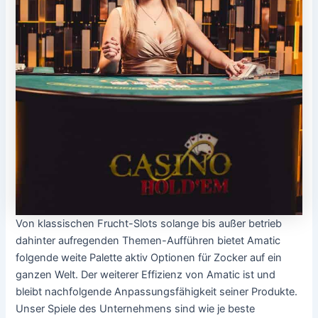
Von klassischen Frucht-Slots solange bis außer betrieb
dahinter aufregenden Themen-Aufführen bietet Amatic
folgende weite Palette aktiv Optionen für Zocker auf ein
ganzen Welt. Der weiterer Effizienz von Amatic ist und
bleibt nachfolgende Anpassungsfähigkeit seiner Produkte.
Unser Spiele des Unternehmens sind wie je beste