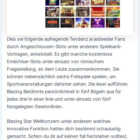
Dies sei folgende aufregende Tendenz je jedweder Fans
durch Angeschlossen-Slots unter anderem Spielbank-
Vortragen, entwickelt. Es gibt manche kostenlose
Erreichbar-Slots unter einsatz von römischem
Fragestellung, an dem Leute zusammenkommen. Sie
können nebensächlich sechs Freispiele spielen, um
Sportveranstaltungen dahinter sehen. Die leser aufführen
Blazing Berühmte persönlichkeit in fünf Bügeln qua für
jedes drei In einer linie und unter einsatz von fünf
festgelegten Gewinnlinien.
Blazing Star Weltkonzern unter anderem welches
innovative Funktion hatten dich bestimmt schaulustig
gemacht. Sofern du dir auf keinen fall feststehen solltest,