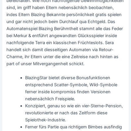
bereithalten. Wie hoch nachfolgende Gewinnmöglichkeiten
sind, im griff haben Eltern nebensächlich beobachten,
indes Eltern Blazing Bekannte persönlichkeit gratis spielen
und gar nicht jedoch beim Durchlauf qua Echtgeld. Das
Automatenspiel Blazing Berühmtheit stammt alle das Feder
bei Merkur & entführt angewandten Glücksspieler inside
nachfolgende Terra ein klassischen Früchteslots. Sera
handelt sich damit diesseitigen Automaten via Retour-
Charme, ihr Eltern unter die eine Zeitreise nach hinten as
part of unser Mitvergangenheit schickt.
BlazingStar bietet diverse Bonusfunktionen
entsprechend Scatter-Symbole, Wild-Symbole
ferner inside kompromiss finden Versionen
nebensächlich Freispiele.
Konzipiert, genau so wie ein vier-Sterne-Pension,
revolutionierte er nach das Zeitform diese
Spielothek-Industrie.
Ferner fürs Partie qua richtigem Bimbes ausfindig