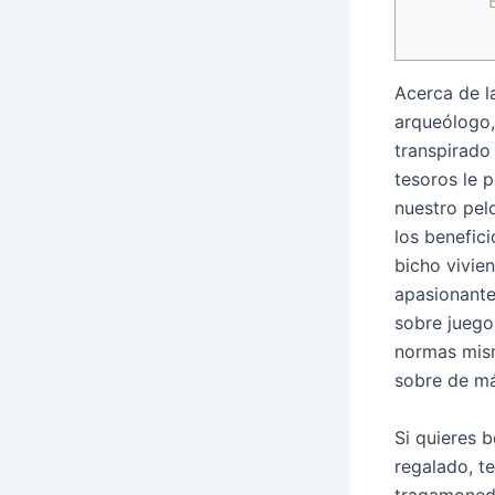
Acerca de l
arqueólogo, 
transpirado
tesoros le 
nuestro pel
los benefic
bicho vivie
apasionante
sobre juego
normas mism
sobre de má
Si quieres 
regalado, t
tragamoneda