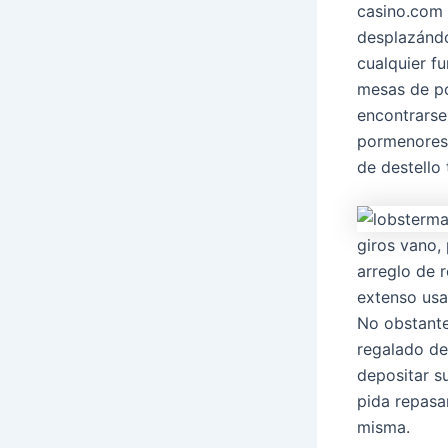
casino.com 
desplazándo
cualquier f
mesas de pó
encontrarse
pormenores 
de destello 
giros vano,
arreglo de 
extenso usa
No obstante
regalado de
depositar s
pida repasar
misma.