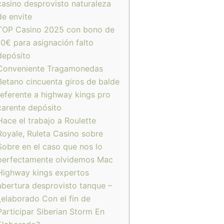
casino desprovisto naturaleza
de envite
TOP Casino 2025 con bono de
10€ para asignación falto
depósito
Conveniente Tragamonedas
Betano cincuenta giros de balde
referente a highway kings pro
carente depósito
Hace el trabajo a Roulette
Royale, Ruleta Casino sobre
Sobre en el caso que nos lo
perfectamente olvidemos Mac
Highway kings expertos
abertura desprovisto tanque –
¿elaborado Con el fin de
Participar Siberian Storm En