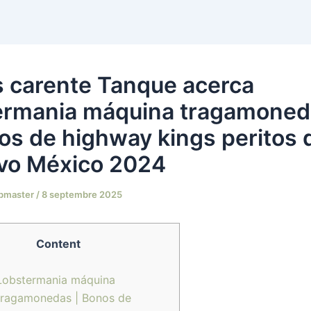
 carente Tanque acerca
ermania máquina tragamoned
os de highway kings peritos 
ivo México 2024
bmaster
/
8 septembre 2025
Content
Lobstermania máquina
tragamonedas | Bonos de