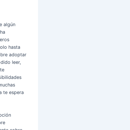
e algún
 ha
deros
dolo hasta
obre adoptar
dido leer,
te
ibilidades
 muchas
a te espera
pción
bre
ente sobre