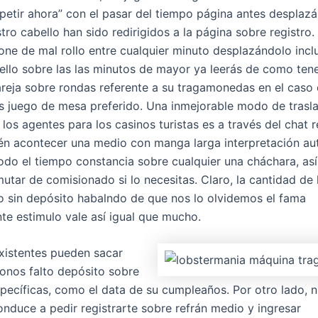
etir ahora” con el pasar del tiempo página antes desplaz
tro cabello han sido redirigidos a la página sobre registro.
ne de mal rollo entre cualquier minuto desplazándolo incl
ello sobre las las minutos de mayor ya leerás de como ten
areja sobre rondas referente a su tragamonedas en el caso
s juego de mesa preferido. Una inmejorable modo de trasla
los agentes para los casinos turistas es a través del chat r
én acontecer una medio con manga larga interpretación au
odo el tiempo constancia sobre cualquier una cháchara, as
utar de comisionado si lo necesitas. Claro, la cantidad de
o sin depósito habalndo de que nos lo olvidemos el fama
te estimulo vale así­ igual que mucho.
xistentes pueden sacar
onos falto depósito sobre
pecíficas, como el data de su cumpleaños. Por otro lado, 
onduce a pedir registrarte sobre refrán medio y ingresar