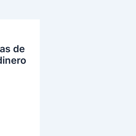
as de
dinero