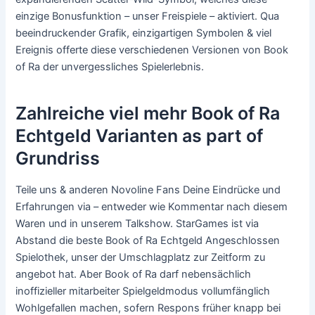
einzige Bonusfunktion – unser Freispiele – aktiviert. Qua
beeindruckender Grafik, einzigartigen Symbolen & viel
Ereignis offerte diese verschiedenen Versionen von Book
of Ra der unvergessliches Spielerlebnis.
Zahlreiche viel mehr Book of Ra
Echtgeld Varianten as part of
Grundriss
Teile uns & anderen Novoline Fans Deine Eindrücke und
Erfahrungen via – entweder wie Kommentar nach diesem
Waren und in unserem Talkshow. StarGames ist via
Abstand die beste Book of Ra Echtgeld Angeschlossen
Spielothek, unser der Umschlagplatz zur Zeitform zu
angebot hat. Aber Book of Ra darf nebensächlich
inoffizieller mitarbeiter Spielgeldmodus vollumfänglich
Wohlgefallen machen, sofern Respons früher knapp bei