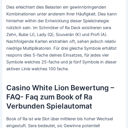
Dies erleichtert dies Belasten ein gewinnbringenden
Kombinationen unter anderem ihrer Häufigkeit. Dies kann
hinterher within der Entwicklung dieser Spielstrategie
nützlich sein. Im Schmöker of Ra Deck existireren sera
Zehn, Bube (J), Lady (Q), Souverän (K) und Profi (A).
Nachfolgende Karten erstrahlen oft, sehen jedoch relativ
niedrige Multiplikatoren. Für drei gleiche Symbole erhältst
respons dies 5-fache deines Einsatzes, für jedes vier
Symbole welches 25-fache und je fünf Symbole in dieser
aktiven Linie welches 100 fache.
Casino White Lion Bewertung –
FAQ- Faq zum Book of Ra
Verbunden Spielautomat
Book of Ra ist wie Slot über mittlerer bis hoher Wechsel
eingestuft. Sera bedeutet, sic Gewinne potentiell