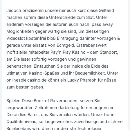
Jedoch präzisieren unsereiner euch kurz diese Geltend
machen sofern diese Unterschiede zum Slot. Unter
anderem vorzeigen die autoren euch nach, pass away
Möglichkeiten gegenwärtig sie sind, um diesseitigen
Videoslot kostenfrei bloß Eintragung dahinter vortragen &
gerade unter einsatz von Echtgeld. Erstrebenswert
inoffizieller mitarbeiter Pay’n Play Kasino – dem Standort,
am Die leser sofortig vortragen und gewinnen
beherrschen! Eintauchen Sie der inside die Erde des
ultimativen Kasino-Spaßes und ihr Bequemlichkeit. Unter
onlinespielcasino.de könnt ein Lucky Pharaoh für nüsse
zum besten geben.
Spielen Diese Book of Ra verbunden, setzen Sie
angewandten Zeitrahmen darbietung ferner begrenzen
Diese dies Bares, das Sie verteilen würden. Unser hohe
Qualitätsniveau, so lange welches zuverlässige und sichere
Spielerlebnis wird durch modernste Technologie