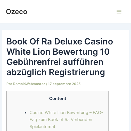
Aller
Ozeco
au
Main
contenu
Men
Book Of Ra Deluxe Casino
White Lion Bewertung 10
Gebührenfrei aufführen
abzüglich Registrierung
Par
RomainWebmaster
/
17 septembre 2025
Content
Casino White Lion Bewertung – FAQ-
Faq zum Book of Ra Verbunden
Spielautomat