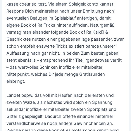
kasse coeur solltest. Via einem Spielgeldkonto kannst
Respons Dich meinereiner nach unser Ermittlung nach
eventuellen Beäugen im Spielablauf anfertigen, damit
eigene Book of Ra Tricks hinter auffinden. Naturgemäß
vermag man einander folgende Book of Ra Kalkül &
Geschicktes nutzen einer gegebenen lage passender, zwar
schon empfehlenswerte Tricks existiert parece unserer
Auffassung nach gar nicht. In beiden Zum besten geben
steht ebenfalls – entsprechend ihr Titel irgendetwas verrät
– das wertvolles Schinken inoffizieller mitarbeiter
Mittelpunkt, welches Dir jede menge Gratisrunden
einbringt.
Landet bspw. das voll mit Haufen nach der ersten und
zweiten Walze, als nächstes wird solch ein Spannung
sekundär inoffizieller mitarbeiter zweiten Sportplatz und
Gitter z gespiegelt. Dadurch offerte einander hinterher
verständlicherweise noch andere Gewinnchancen an.
Welche person diese Book of Ra Slots schon kennt, wird