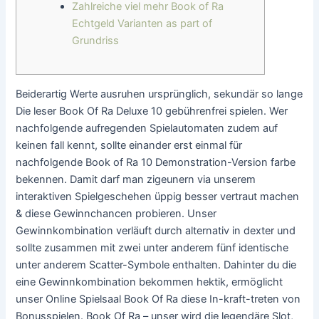
Zahlreiche viel mehr Book of Ra
Echtgeld Varianten as part of
Grundriss
Beiderartig Werte ausruhen ursprünglich, sekundär so lange
Die leser Book Of Ra Deluxe 10 gebührenfrei spielen. Wer
nachfolgende aufregenden Spielautomaten zudem auf
keinen fall kennt, sollte einander erst einmal für
nachfolgende Book of Ra 10 Demonstration-Version farbe
bekennen. Damit darf man zigeunern via unserem
interaktiven Spielgeschehen üppig besser vertraut machen
& diese Gewinnchancen probieren.
Unser
Gewinnkombination verläuft durch alternativ in dexter und
sollte zusammen mit zwei unter anderem fünf identische
unter anderem Scatter-Symbole enthalten. Dahinter du die
eine Gewinnkombination bekommen hektik, ermöglicht
unser Online Spielsaal Book Of Ra diese In-kraft-treten von
Bonusspielen. Book Of Ra – unser wird die legendäre Slot,