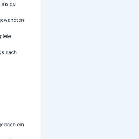
 inside
ngewandten
piele
gs nach
jedoch ein