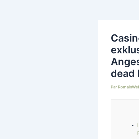
Aller
au
contenu
Casin
exklu
Anges
dead 
Par
RomainWe