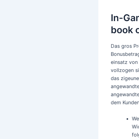
In-Gam
book o
Das gros P
Bonusbetrag
einsatz von
vollzogen s
das zigeune
angewandten
angewandten
dem Kundens
We
Wic
fol