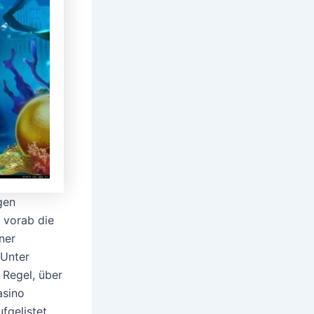
gen
, vorab die
ner
 Unter
 Regel, über
asino
gelistet.