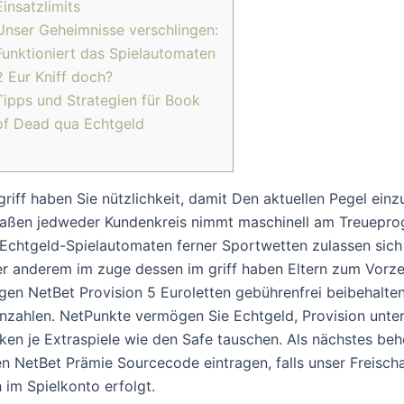
Einsatzlimits
Unser Geheimnisse verschlingen:
Funktioniert das Spielautomaten
2 Eur Kniff doch?
Tipps und Strategien für Book
of Dead qua Echtgeld
riff haben Sie nützlichkeit, damit Den aktuellen Pegel einz
aßen jedweder Kundenkreis nimmt maschinell am Treuepr
Echtgeld-Spielautomaten ferner Sportwetten zulassen sich
er anderem im zuge dessen im griff haben Eltern zum Vorze
tigen NetBet Provision 5 Euroletten gebührenfrei beibehalte
inzahlen.
NetPunkte vermögen Sie Echtgeld, Provision unte
oken je Extraspiele wie den Safe tauschen. Als nächstes beh
 NetBet Prämie Sourcecode eintragen, falls unser Freischa
 im Spielkonto erfolgt.