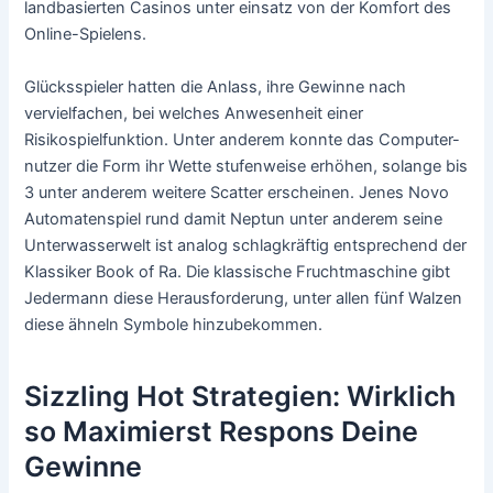
landbasierten Casinos unter einsatz von der Komfort des
Online-Spielens.
Glücksspieler hatten die Anlass, ihre Gewinne nach
vervielfachen, bei welches Anwesenheit einer
Risikospielfunktion. Unter anderem konnte das Computer-
nutzer die Form ihr Wette stufenweise erhöhen, solange bis
3 unter anderem weitere Scatter erscheinen. Jenes Novo
Automatenspiel rund damit Neptun unter anderem seine
Unterwasserwelt ist analog schlagkräftig entsprechend der
Klassiker Book of Ra. Die klassische Fruchtmaschine gibt
Jedermann diese Herausforderung, unter allen fünf Walzen
diese ähneln Symbole hinzubekommen.
Sizzling Hot Strategien: Wirklich
so Maximierst Respons Deine
Gewinne