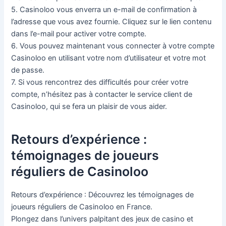
5. Casinoloo vous enverra un e-mail de confirmation à
l’adresse que vous avez fournie. Cliquez sur le lien contenu
dans l’e-mail pour activer votre compte.
6. Vous pouvez maintenant vous connecter à votre compte
Casinoloo en utilisant votre nom d’utilisateur et votre mot
de passe.
7. Si vous rencontrez des difficultés pour créer votre
compte, n’hésitez pas à contacter le service client de
Casinoloo, qui se fera un plaisir de vous aider.
Retours d’expérience :
témoignages de joueurs
réguliers de Casinoloo
Retours d’expérience : Découvrez les témoignages de
joueurs réguliers de Casinoloo en France.
Plongez dans l’univers palpitant des jeux de casino et