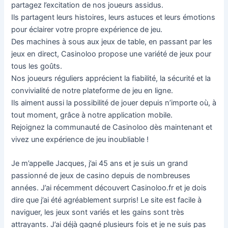
partagez l’excitation de nos joueurs assidus.
Ils partagent leurs histoires, leurs astuces et leurs émotions
pour éclairer votre propre expérience de jeu.
Des machines à sous aux jeux de table, en passant par les
jeux en direct, Casinoloo propose une variété de jeux pour
tous les goûts.
Nos joueurs réguliers apprécient la fiabilité, la sécurité et la
convivialité de notre plateforme de jeu en ligne.
Ils aiment aussi la possibilité de jouer depuis n’importe où, à
tout moment, grâce à notre application mobile.
Rejoignez la communauté de Casinoloo dès maintenant et
vivez une expérience de jeu inoubliable !
Je m’appelle Jacques, j’ai 45 ans et je suis un grand
passionné de jeux de casino depuis de nombreuses
années. J’ai récemment découvert Casinoloo.fr et je dois
dire que j’ai été agréablement surpris! Le site est facile à
naviguer, les jeux sont variés et les gains sont très
attrayants. J’ai déjà gagné plusieurs fois et je ne suis pas