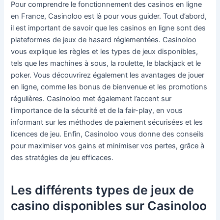
Pour comprendre le fonctionnement des casinos en ligne
en France, Casinoloo est là pour vous guider. Tout d’abord,
il est important de savoir que les casinos en ligne sont des
plateformes de jeux de hasard réglementées. Casinoloo
vous explique les règles et les types de jeux disponibles,
tels que les machines à sous, la roulette, le blackjack et le
poker. Vous découvrirez également les avantages de jouer
en ligne, comme les bonus de bienvenue et les promotions
régulières. Casinoloo met également l’accent sur
l’importance de la sécurité et de la fair-play, en vous
informant sur les méthodes de paiement sécurisées et les
licences de jeu. Enfin, Casinoloo vous donne des conseils
pour maximiser vos gains et minimiser vos pertes, grâce à
des stratégies de jeu efficaces.
Les différents types de jeux de
casino disponibles sur Casinoloo