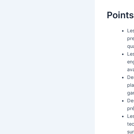
Points
Les
pre
qua
Les
en
av
De
pl
gar
Des
pr
Le
tec
su