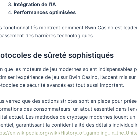
Intégration de l’IA
Performances optimisées
s fonctionnalités montrent comment Bwin Casino est leader
passement des barrières technologiques.
rotocoles de sûreté sophistiqués
en que les moteurs de jeu modernes soient indispensables 
imiser l’expérience de jeu sur Bwin Casino, l’accent mis sur 
tocoles de sécurité avancés est tout aussi important.
s verrez que des actions strictes sont en place pour prése
formations des consommateurs, un atout essentiel dans l’e
gital actuel. Les méthodes de cryptage modernes jouent un 
entiel, garantissant la confidentialité des détails individuell
tps://en.wikipedia.org/wiki/History_of_gambling_in_the_Unit