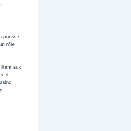
.
eu pousse
un rôle
litant aux
s et
Casino
n.