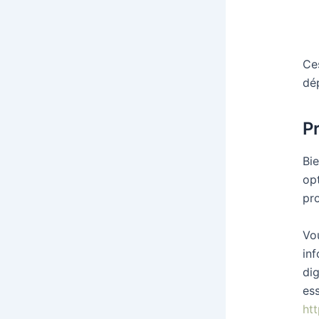
Ce
dé
P
Bi
opt
pro
Vou
in
di
ess
ht