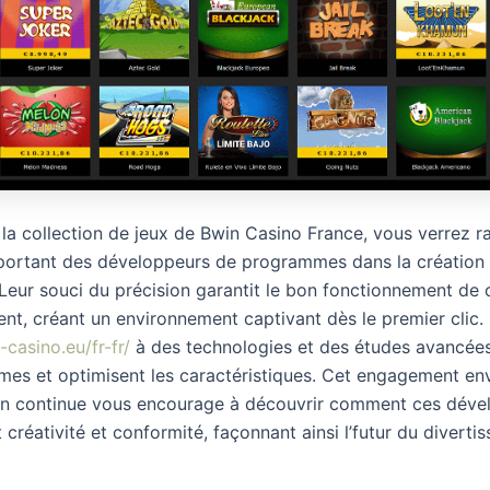
 la collection de jeux de Bwin Casino France, vous verrez r
portant des développeurs de programmes dans la création 
 Leur souci du précision garantit le bon fonctionnement de
ent, créant un environnement captivant dès le premier clic.
-casino.eu/fr-fr/
à des technologies et des études avancées, 
mes et optimisent les caractéristiques. Cet engagement en
ion continue vous encourage à découvrir comment ces déve
créativité et conformité, façonnant ainsi l’futur du diverti