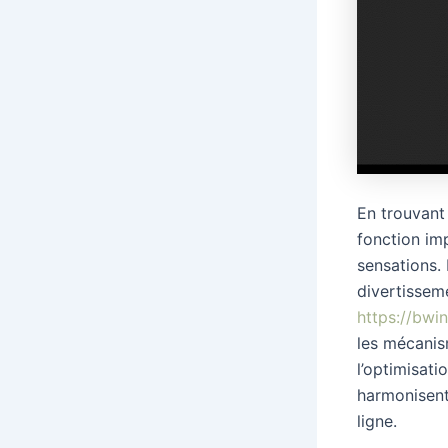
En trouvant
fonction im
sensations.
divertissem
https://bwin
les mécanis
l’optimisat
harmonisent 
ligne.