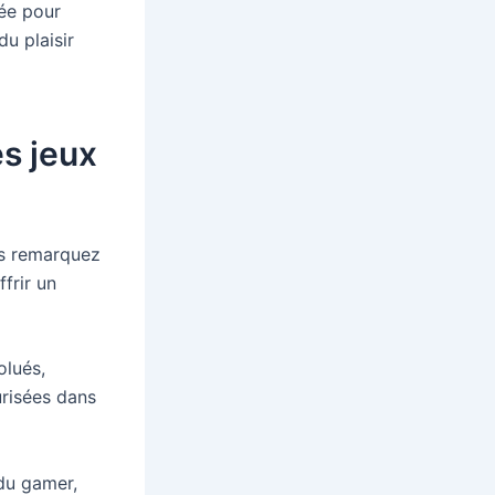
ée pour
du plaisir
es jeux
us remarquez
frir un
olués,
urisées dans
 du gamer,