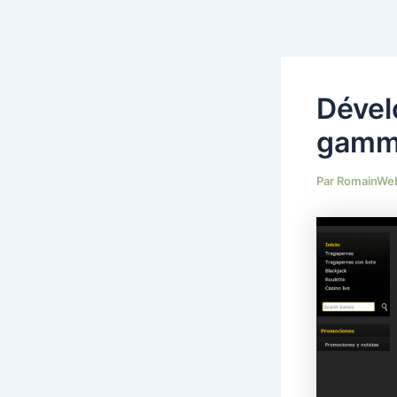
Aller
au
contenu
Dévelo
gamme
Par
RomainWe