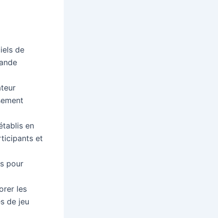
iels de
rande
ateur
sement
établis en
ticipants et
és pour
orer les
es de jeu