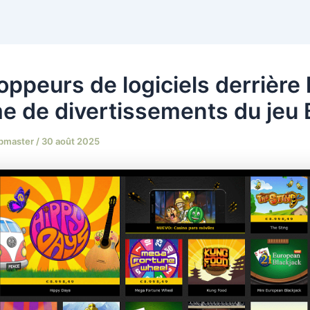
ppeurs de logiciels derrière 
 de divertissements du jeu 
bmaster
/
30 août 2025