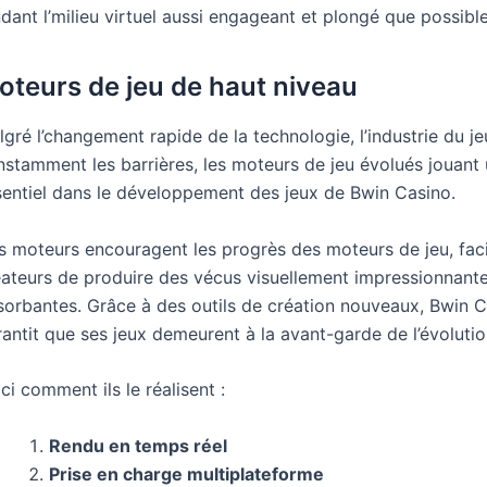
dant l’milieu virtuel aussi engageant et plongé que possible
oteurs de jeu de haut niveau
gré l’changement rapide de la technologie, l’industrie du j
stamment les barrières, les moteurs de jeu évolués jouant 
sentiel dans le développement des jeux de Bwin Casino.
s moteurs encouragent les progrès des moteurs de jeu, faci
éateurs de produire des vécus visuellement impressionnante
sorbantes. Grâce à des outils de création nouveaux, Bwin 
antit que ses jeux demeurent à la avant-garde de l’évolutio
ci comment ils le réalisent :
Rendu en temps réel
Prise en charge multiplateforme