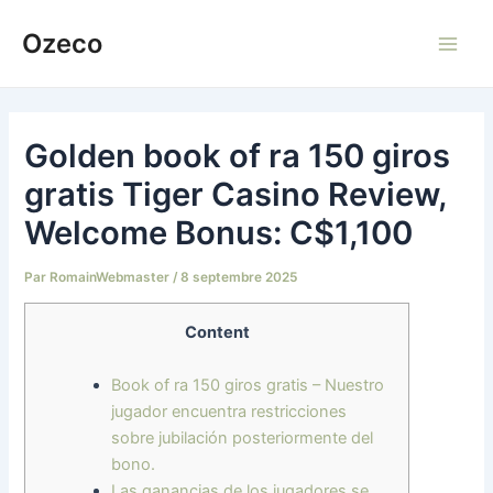
Aller
Ozeco
au
Main
contenu
Men
Golden book of ra 150 giros
gratis Tiger Casino Review,
Welcome Bonus: C$1,100
Par
RomainWebmaster
/
8 septembre 2025
Content
Book of ra 150 giros gratis – Nuestro
jugador encuentra restricciones
sobre jubilación posteriormente del
bono.
Las ganancias de los jugadores se