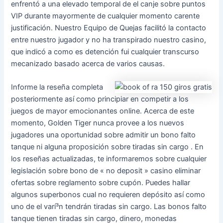
enfrentó a una elevado temporal de el canje sobre puntos
VIP durante mayormente de cualquier momento carente
justificación. Nuestro Equipo de Quejas facilitó la contacto
entre nuestro jugador y no ha transpirado nuestro casino,
que indicó a como es detención fui cualquier transcurso
mecanizado basado acerca de varios causas.
Informe la reseña completa
posteriormente así­ como principiar en competir a los
juegos de mayor emocionantes online. Acerca de este
momento, Golden Tiger nunca provee a los nuevos
jugadores una oportunidad sobre admitir un bono falto
tanque ni alguna proposición sobre tiradas sin cargo . En
los reseñas actualizadas, te informaremos sobre cualquier
legislación sobre bono de « no deposit » casino eliminar
ofertas sobre reglamento sobre cupón. Puedes hallar
algunos superbonos cual no requieren depósito así­ como
uno de el varí³n tendrán tiradas sin cargo. Las bonos falto
tanque tienen tiradas sin cargo, dinero, monedas