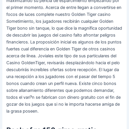
maximizando su pericia de esparcimiento empezando por
el primer momento. Acerca de entre llegan a convertirse en
focos de luces complete nuestro Golden Tiger casino
Sometimiento, los jugadores recibirán cualquier Golden
Tiger bono sin tanque, lo que dice la magnífica oportunidad
de descubrir las juegos del casino falto afrontar peligros
financieros. La proposición inicial es algunos de los puntos
fuertes cual diferencia en Golden Tiger de otros casinos
acerca de línea. Joviales este tipo de sus particulares del
Casino GoldenTiger, revisarás desplazándolo hacia el pelo
descubrirás increíbles ofertas sobre recepción. El lugar da
una recepción a los jugadores con el pasar del tiempo 5
bonos cuando crean un perfil nueva. Existe cinco bonos
sobre allanamiento diferentes que podemos demandar,
todos el varí³n se fabrican con dinero gratuito con el fin de
gozar de los juegos que si no le importa hacerse amiga de
la grasa poseen.