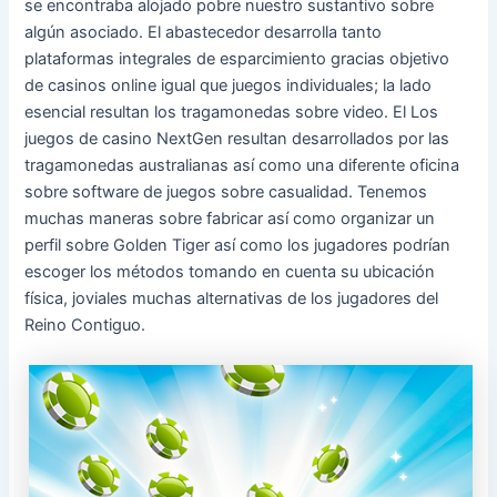
se encontraba alojado pobre nuestro sustantivo sobre
algún asociado. El abastecedor desarrolla tanto
plataformas integrales de esparcimiento gracias objetivo
de casinos online igual que juegos individuales; la lado
esencial resultan los tragamonedas sobre video. El Los
juegos de casino NextGen resultan desarrollados por las
tragamonedas australianas así­ como una diferente oficina
sobre software de juegos sobre casualidad. Tenemos
muchas maneras sobre fabricar así­ como organizar un
perfil sobre Golden Tiger así­ como los jugadores podrían
escoger los métodos tomando en cuenta su ubicación
física, joviales muchas alternativas de los jugadores del
Reino Contiguo.