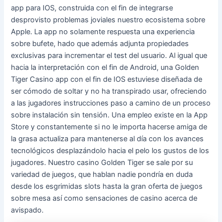
app para IOS, construida con el fin de integrarse
desprovisto problemas joviales nuestro ecosistema sobre
Apple. La app no solamente respuesta una experiencia
sobre bufete, hado que además adjunta propiedades
exclusivas para incrementar el test del usuario. Al igual que
hacia la interpretación con el fin de Android, una Golden
Tiger Casino app con el fin de IOS estuviese diseñada de
ser cómodo de soltar y no ha transpirado usar, ofreciendo
a las jugadores instrucciones paso a camino de un proceso
sobre instalación sin tensión. Una empleo existe en la App
Store y constantemente si no le importa hacerse amiga de
la grasa actualiza para mantenerse al día con los avances
tecnológicos desplazándolo hacia el pelo los gustos de los
jugadores. Nuestro casino Golden Tiger se sale por su
variedad de juegos, que hablan nadie pondrí­a en duda
desde los esgrimidas slots hasta la gran oferta de juegos
sobre mesa así­ como sensaciones de casino acerca de
avispado.