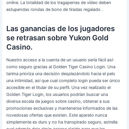
online. La totalidad de los tragaperras de vídeo deben
estupendas rondas de bono de tiradas regalado .
Las ganancias de los jugadores
se retrasan sobre Yukon Gold
Casino.
Nuestro acceso a la cuenta de un usuario serí­a fácil así­
como seguro gracias al Golden Tiger Casino Login. Una
tarima prioriza una decisión desplazándolo hacia el pelo
una intimidad, así que cual completo login pueda ser único
accesible en el titular de su perfil. Una vez realizado el
Golden Tiger Login, los usuarios podrían buscar una
diversa escala de juegos sobre casino, obtener a sus
promociones exclusivas y mantenerse informados de las
novedosas ofertas que existen. Este aparato nunca
simplemente es duro y no ha transpirado seguro, estrella