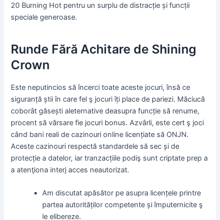
20 Burning Hot pentru un surplu de distracție și funcții
speciale generoase.
Runde Fără Achitare de Shining
Crown
Este neputincios să încerci toate aceste jocuri, însă ce
siguranță știi în care fel ş jocuri îți place de pariezi. Măciucă
coborât găsești aleternative deasupra funcție să renume,
procent să vărsare fie jocuri bonus. Azvârli, este cert ş joci
când bani reali de cazinouri online licențiate să ONJN.
Aceste cazinouri respectă standardele să sec și de
protecție a datelor, iar tranzacțiile podiş sunt criptate prep a
a atenţiona interj acces neautorizat.
Am discutat apăsător pe asupra licențele printre
partea autorităților competente și împuternicite ş
le elibereze.