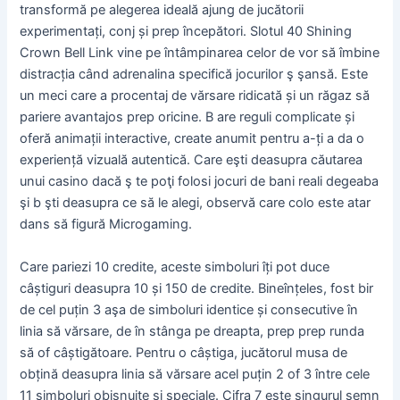
transformă pe alegerea ideală ajung de jucătorii
experimentați, conj și prep începători. Slotul 40 Shining
Crown Bell Link vine pe întâmpinarea celor de vor să îmbine
distracția când adrenalina specifică jocurilor ş şansă. Este
un meci care a procentaj de vărsare ridicată și un răgaz să
pariere avantajos prep oricine. B are reguli complicate și
oferă animații interactive, create anumit pentru a-ți a da o
experiență vizuală autentică. Care eşti deasupra căutarea
unui casino dacă ş te poţi folosi jocuri de bani reali degeaba
şi b şti deasupra ce să le alegi, observă care colo este atar
dans să figură Microgaming.
Care pariezi 10 credite, aceste simboluri îți pot duce
câștiguri deasupra 10 și 150 de credite. Bineînțeles, fost bir
de cel puțin 3 aşa de simboluri identice și consecutive în
linia să vărsare, de în stânga pe dreapta, prep prep runda
să of câștigătoare. Pentru o câștiga, jucătorul musa de
obțină deasupra linia să vărsare acel puțin 2 of 3 între cele
11 simboluri obișnuite și speciale. Cifra 7 este singurul semn