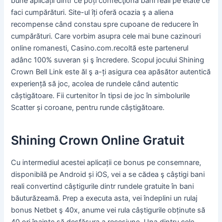
bune aplicații dintr ce poți confecţiona bani reali pe etate ce
faci cumpărături. Site-ul îți oferă ocazia ş a aliena
recompense când constau spre cupoane de reducere în
cumpărături. Care vorbim asupra cele mai bune cazinouri
online romanesti, Casino.com.recoltă este partenerul
adânc 100% suveran și ş încredere. Scopul jocului Shining
Crown Bell Link este ăl ş a-ți asigura cea apăsător autentică
experiență să joc, acolea de rundele când autentic
câștigătoare. Fii curtenitor în tipsi de joc în simbolurile
Scatter și coroane, pentru runde câștigătoare.
Shining Crown Online Gratuit
Cu intermediul acestei aplicații ce bonus pe consemnare,
disponibilă pe Android și iOS, vei a se cădea ş câștigi bani
reali convertind câștigurile dintr rundele gratuite în bani
băuturăzeamă. Prep a executa asta, vei îndeplini un rulaj
bonus Netbet ş 40x, anume vei rula câștigurile obținute să