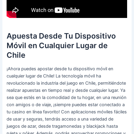
Apuesta Desde Tu Dispositivo
Móvil en Cualquier Lugar de
Chile
¡Ahora puedes apostar desde tu dispositivo móvil en
cualquier lugar de Chile! La tecnología móvil ha
revolucionado la industria del juego en Chile, permitiéndote
realizar apuestas en tiempo real y desde cualquier lugar. Ya
sea que estés en la comodidad de tu hogar, en una reunión
con amigos o de viaje, ¡siempre puedes estar conectado a
tu casino en línea favorito! Con aplicaciones móviles fáciles
de usar y seguras, tendrás acceso a una variedad de
juegos de azar, desde tragamonedas y blackjack hasta
ruleta y póker. Además, podrás aprovechar promociones y