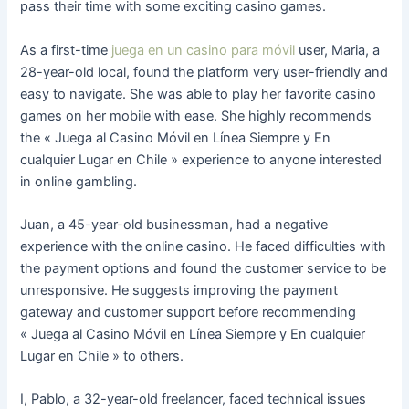
pass their time with some exciting casino games.
As a first-time
juega en un casino para móvil
user, Maria, a
28-year-old local, found the platform very user-friendly and
easy to navigate. She was able to play her favorite casino
games on her mobile with ease. She highly recommends
the « Juega al Casino Móvil en Línea Siempre y En
cualquier Lugar en Chile » experience to anyone interested
in online gambling.
Juan, a 45-year-old businessman, had a negative
experience with the online casino. He faced difficulties with
the payment options and found the customer service to be
unresponsive. He suggests improving the payment
gateway and customer support before recommending
« Juega al Casino Móvil en Línea Siempre y En cualquier
Lugar en Chile » to others.
I, Pablo, a 32-year-old freelancer, faced technical issues