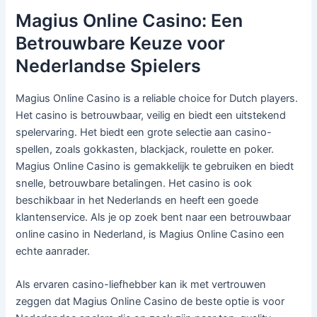
Magius Online Casino: Een
Betrouwbare Keuze voor
Nederlandse Spielers
Magius Online Casino is a reliable choice for Dutch players.
Het casino is betrouwbaar, veilig en biedt een uitstekend
spelervaring. Het biedt een grote selectie aan casino-
spellen, zoals gokkasten, blackjack, roulette en poker.
Magius Online Casino is gemakkelijk te gebruiken en biedt
snelle, betrouwbare betalingen. Het casino is ook
beschikbaar in het Nederlands en heeft een goede
klantenservice. Als je op zoek bent naar een betrouwbaar
online casino in Nederland, is Magius Online Casino een
echte aanrader.
Als ervaren casino-liefhebber kan ik met vertrouwen
zeggen dat Magius Online Casino de beste optie is voor