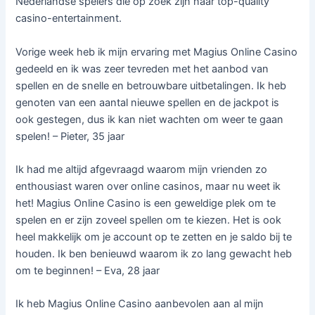
Nederlandse spelers die op zoek zijn naar top-quality
casino-entertainment.
Vorige week heb ik mijn ervaring met Magius Online Casino
gedeeld en ik was zeer tevreden met het aanbod van
spellen en de snelle en betrouwbare uitbetalingen. Ik heb
genoten van een aantal nieuwe spellen en de jackpot is
ook gestegen, dus ik kan niet wachten om weer te gaan
spelen! – Pieter, 35 jaar
Ik had me altijd afgevraagd waarom mijn vrienden zo
enthousiast waren over online casinos, maar nu weet ik
het! Magius Online Casino is een geweldige plek om te
spelen en er zijn zoveel spellen om te kiezen. Het is ook
heel makkelijk om je account op te zetten en je saldo bij te
houden. Ik ben benieuwd waarom ik zo lang gewacht heb
om te beginnen! – Eva, 28 jaar
Ik heb Magius Online Casino aanbevolen aan al mijn