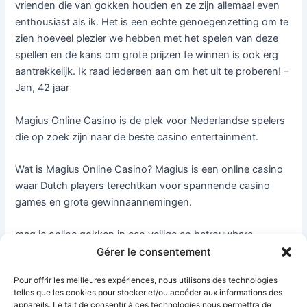
vrienden die van gokken houden en ze zijn allemaal even
enthousiast als ik. Het is een echte genoegenzetting om te
zien hoeveel plezier we hebben met het spelen van deze
spellen en de kans om grote prijzen te winnen is ook erg
aantrekkelijk. Ik raad iedereen aan om het uit te proberen! –
Jan, 42 jaar
Magius Online Casino is de plek voor Nederlandse spelers
die op zoek zijn naar de beste casino entertainment.
Wat is Magius Online Casino? Magius is een online casino
waar Dutch players terechtkan voor spannende casino
games en grote gewinnaannemingen.
mag je online gokken in een veilige en betrouwbare
omgeving? Magius is er voor u. Het casino is afgezegd
Gérer le consentement
door de Malta Gaming Authority, garanderend dat alles fair
Pour offrir les meilleures expériences, nous utilisons des technologies
en veilig verloopt.
telles que les cookies pour stocker et/ou accéder aux informations des
appareils. Le fait de consentir à ces technologies nous permettra de