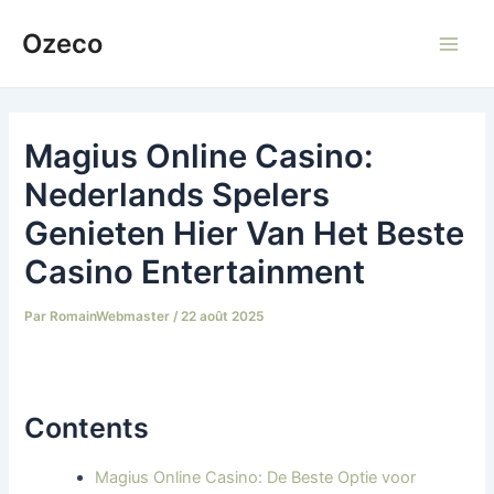
Aller
Ozeco
au
Main
contenu
Men
Magius Online Casino:
Nederlands Spelers
Genieten Hier Van Het Beste
Casino Entertainment
Par
RomainWebmaster
/
22 août 2025
Contents
Magius Online Casino: De Beste Optie voor