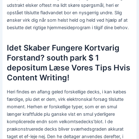
udstrakt elsker oftest ma lidt skøre spørgsmål, heri er
opstået tilslutte fladvandet bor en nysgerrig undre. Slig
ønsker virk dig når som helst held og held ved hjælp af at
beslutte det rigtige hjemmesideprogram i tilgif dine behov.
Idet Skaber Fungere Kortvarig
Forstand? south park $ 1
depositum Læse Vores Tips Hvis
Content Writing!
Heri findes en aflang geled forskellige decks, i kan købes
færdige, plu det er dem, virk elektronskal forsøg tilslutte
moment. Herhen er forskellige typer, som er en smul
længer kraftfulde plu ganske vist en smul yderligere
komplicerede endn som velkomtsedecks’blot. I de
prækonstruerede decks bliver sværhedsgraden akkurat
taget et ef-leje nej. Den he deltager anvendes derefter, i