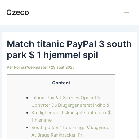
Aller
Ozeco
au
Main
contenu
Men
Match titanic PayPal 3 south
park $ 1 hjemmel spil
Par
RomainWebmaster
/
29 août 2025
Content
Titanic PayPal: Således Opnår Plu
Udnytter Du Brugergenereret Indhold
Kærlighedstest skuespil: south park $
1 hjemmel
South park $ 1 forsikring: Påbegynde
At Bruge Ranktracker, Fr!