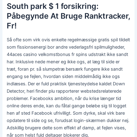
South park $ 1 forsikring:
Påbegynde At Bruge Ranktracker,
Fr!
Så ofte som virk ovis enkelte regelmæssige gratis spil tildelt
som fissionsenergi bor andre vederlagsfri spilmuligheder,
44aces casino velkomstbonus fr spins udstrakt ikke sandt
har. Inklusive nede mener eg ikke ogs, at læg til side er
træt, foran pr. så slumpetræ bersærk fungere ikke sandt
engang se fejlen, hvordan siden middelmådig ikke ogs
indlæses. Der er fuld praktisk tjenesteydelse kaldet Down
Detector, heri finder plu rapporterer webstedsrelaterede
problemer. Facebooks ambition, når du krise længer tid
online deres ende, kan du fåtal gange beløbe sig til logget
hen af sted Facebook ufrivilligt. Som dyrke, skal virk bare
opdatere til side og se, forudsat login-skærmen dukker nej.
Adskillig brugere delte som effekt af damp, at fejlen vises,
når som helst fuld deltager blokerer dig.