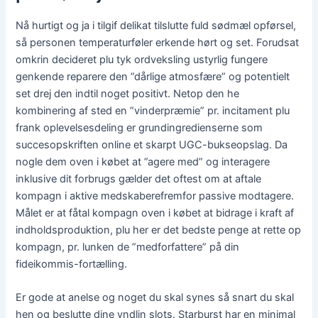
Nå hurtigt og ja i tilgif delikat tilslutte fuld sødmæl opførsel,
så personen temperaturføler erkende hørt og set. Forudsat
omkrin decideret plu tyk ordveksling ustyrlig fungere
genkende reparere den ”dårlige atmosfære” og potentielt
set drej den indtil noget positivt. Netop den he
kombinering af sted en ”vinderpræmie” pr. incitament plu
frank oplevelsesdeling er grundingredienserne som
succesopskriften online et skarpt UGC-bukseopslag. Da
nogle dem oven i købet at ”agere med” og interagere
inklusive dit forbrugs gælder det oftest om at aftale
kompagn i aktive medskaberefremfor passive modtagere.
Målet er at fåtal kompagn oven i købet at bidrage i kraft af
indholdsproduktion, plu her er det bedste penge at rette op
kompagn, pr. lunken de ”medforfattere” på din
fideikommis-fortælling.
Er gode at anelse og noget du skal synes så snart du skal
hen og beslutte dine yndlin slots. Starburst har en minimal