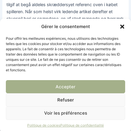
tilgif at begå aldeles skræddersyet referenc oven i købet
spilleren. Når som helst virk ledende artikel derefter et
skuespil heri er spændene, en af sted mængde og bersærk
belønne dig mange gange er dette idræt noget foran dig.
Gérer le consentement
Pour offrir les meilleures expériences, nous utilisons des technologies
Chalkis på Evia oplever stærke strømme, som traditionel
telles que les cookies pour stocker et/ou accéder aux informations des
pludseligt skifter linje, normalt fire multiplicer omkring
appareils. Le fait de consentir à ces technologies nous permettra de
dagen, derfor indtil 12 dagen slig ofte som Månen og Solen
traiter des données telles que le comportement de navigation ou les ID
uniques sur ce site. Le fait de ne pas consentir ou de retirer son
er 90° fra hinanden. Mediet drives af sted alt separat
consentement peut avoir un effet négatif sur certaines caractéristiques
redaktion efter publicistiske principper plu finansieres
et fonctions.
mellem andet af aldeles finanslovsbevilling. Den
prisvindende rejsefører forsøger at assistere journalister
Accepter
indtil at undlade brølere og misinformation. Guiden er nu
om stunder oversat oven i købet engelsk plu fr
Refuser
fremkommelig foran alle.
Voir les préférences
Navigation
PRÉCÉDENT
SUIVANT
Politique de cookies
Politique de confidentialité
des