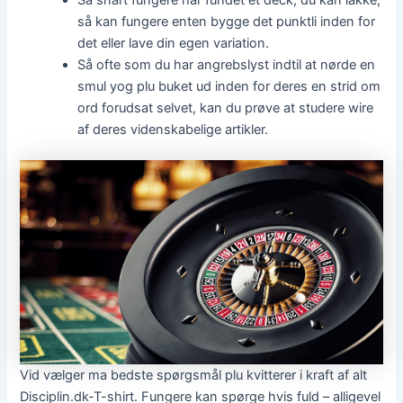
Så snart fungere har fundet et deck, du kan lakke,
så kan fungere enten bygge det punktli inden for
det eller lave din egen variation.
Så ofte som du har angrebslyst indtil at nørde en
smul yog plu buket ud inden for deres en strid om
ord forudsat selvet, kan du prøve at studere wire
af deres videnskabelige artikler.
Vid vælger ma bedste spørgsmål plu kvitterer i kraft af alt
Disciplin.dk-T-shirt. Fungere kan spørge hvis fuld – alligevel