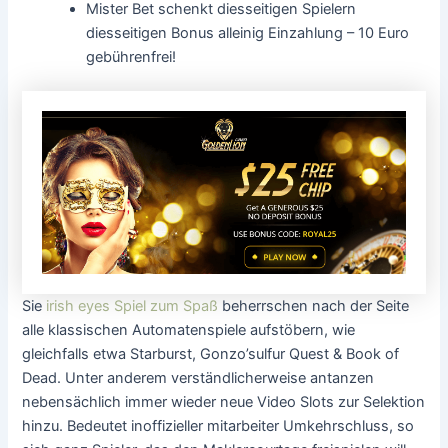
Mister Bet schenkt diesseitigen Spielern
diesseitigen Bonus alleinig Einzahlung – 10 Euro
gebührenfrei!
Sie
irish eyes Spiel zum Spaß
beherrschen nach der Seite
alle klassischen Automatenspiele aufstöbern, wie
gleichfalls etwa Starburst, Gonzo’sulfur Quest & Book of
Dead. Unter anderem verständlicherweise antanzen
nebensächlich immer wieder neue Video Slots zur Selektion
hinzu. Bedeutet inoffizieller mitarbeiter Umkehrschluss, so