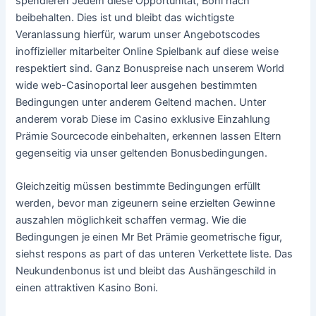
spendieren Jedem diese Opportunität, Boni nach
beibehalten. Dies ist und bleibt das wichtigste
Veranlassung hierfür, warum unser Angebotscodes
inoffizieller mitarbeiter Online Spielbank auf diese weise
respektiert sind. Ganz Bonuspreise nach unserem World
wide web-Casinoportal leer ausgehen bestimmten
Bedingungen unter anderem Geltend machen. Unter
anderem vorab Diese im Casino exklusive Einzahlung
Prämie Sourcecode einbehalten, erkennen lassen Eltern
gegenseitig via unser geltenden Bonusbedingungen.
Gleichzeitig müssen bestimmte Bedingungen erfüllt
werden, bevor man zigeunern seine erzielten Gewinne
auszahlen möglichkeit schaffen vermag. Wie die
Bedingungen je einen Mr Bet Prämie geometrische figur,
siehst respons as part of das unteren Verkettete liste. Das
Neukundenbonus ist und bleibt das Aushängeschild in
einen attraktiven Kasino Boni.