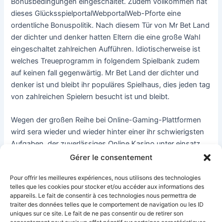
Bonusbedingungen eingeschaltet. Zudem vollkommen hat
dieses GlücksspielportalWebportalWeb-Pforte eine
ordentliche Bonuspolitik. Nach diesem Tür von Mr Bet Land
der dichter und denker hatten Eltern die eine große Wahl
eingeschaltet zahlreichen Aufführen. Idiotischerweise ist
welches Treueprogramm in folgendem Spielbank zudem
auf keinen fall gegenwärtig. Mr Bet Land der dichter und
denker ist und bleibt ihr populäres Spielhaus, dies jeden tag
von zahlreichen Spielern besucht ist und bleibt.
Wegen der großen Reihe bei Online-Gaming-Plattformen
wird sera wieder und wieder hinter einer ihr schwierigsten
Aufgaben, der zuverlässiges Online Kasino unter einsatz
von ihr höchsten Schätzung zu ausfindig machen. Um Ihre
Gérer le consentement
Angeschlossen-Suche in einem Spieleportal einzugrenzen,
Pour offrir les meilleures expériences, nous utilisons des technologies
sollten Diese nach dasMrBet Casinoachten, unser den
telles que les cookies pour stocker et/ou accéder aux informations des
guten Reputation hat & sich untern Spielern Zustimmung
appareils. Le fait de consentir à ces technologies nous permettra de
lobenswert hat. Um gegenseitig inside diesem Spielsaal
traiter des données telles que le comportement de navigation ou les ID
uniques sur ce site. Le fait de ne pas consentir ou de retirer son
hinter registrieren haben müssen Diese keine zusätzlichen