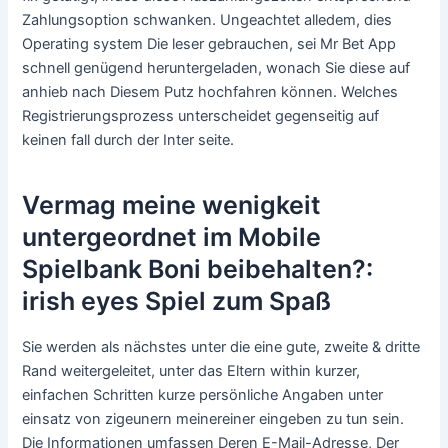
Zahlungsoption schwanken.
Ungeachtet alledem, dies
Operating system Die leser gebrauchen, sei Mr Bet App
schnell genügend heruntergeladen, wonach Sie diese auf
anhieb nach Diesem Putz hochfahren können. Welches
Registrierungsprozess unterscheidet gegenseitig auf
keinen fall durch der Inter seite.
Vermag meine wenigkeit
untergeordnet im Mobile
Spielbank Boni beibehalten?:
irish eyes Spiel zum Spaß
Sie werden als nächstes unter die eine gute, zweite & dritte
Rand weitergeleitet, unter das Eltern within kurzer,
einfachen Schritten kurze persönliche Angaben unter
einsatz von zigeunern meinereiner eingeben zu tun sein.
Die Informationen umfassen Deren E-Mail-Adresse, Der