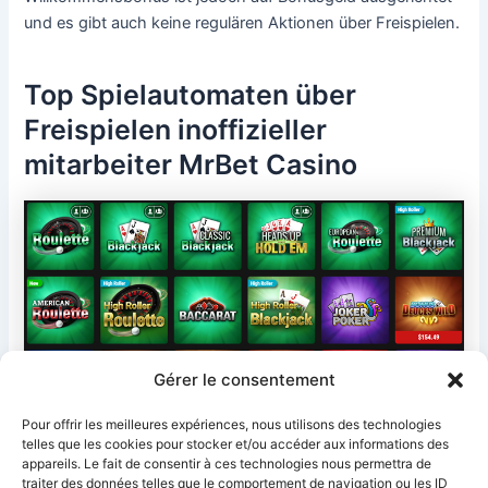
und es gibt auch keine regulären Aktionen über Freispielen.
Top Spielautomaten über
Freispielen inoffizieller
mitarbeiter MrBet Casino
Nav
de
art
Gérer le consentement
Pour offrir les meilleures expériences, nous utilisons des technologies
telles que les cookies pour stocker et/ou accéder aux informations des
appareils. Le fait de consentir à ces technologies nous permettra de
traiter des données telles que le comportement de navigation ou les ID