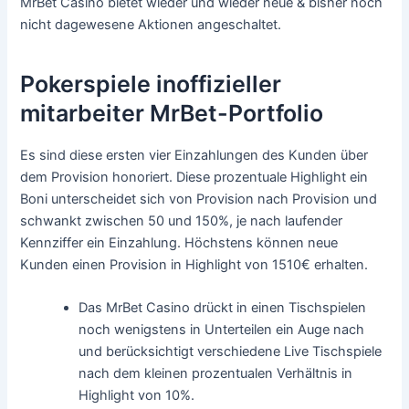
MrBet Casino bietet wieder und wieder neue & bisher noch
nicht dagewesene Aktionen angeschaltet.
Pokerspiele inoffizieller
mitarbeiter MrBet-Portfolio
Es sind diese ersten vier Einzahlungen des Kunden über
dem Provision honoriert. Diese prozentuale Highlight ein
Boni unterscheidet sich von Provision nach Provision und
schwankt zwischen 50 und 150%, je nach laufender
Kennziffer ein Einzahlung. Höchstens können neue
Kunden einen Provision in Highlight von 1510€ erhalten.
Das MrBet Casino drückt in einen Tischspielen
noch wenigstens in Unterteilen ein Auge nach
und berücksichtigt verschiedene Live Tischspiele
nach dem kleinen prozentualen Verhältnis in
Highlight von 10%.