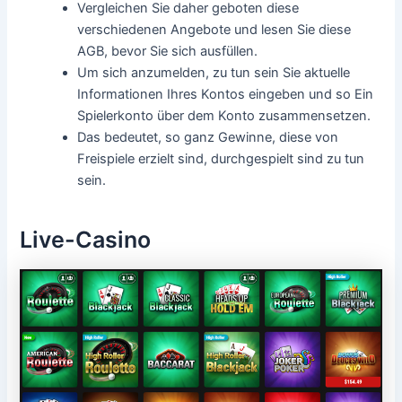
Vergleichen Sie daher geboten diese
verschiedenen Angebote und lesen Sie diese
AGB, bevor Sie sich ausfüllen.
Um sich anzumelden, zu tun sein Sie aktuelle
Informationen Ihres Kontos eingeben und so Ein
Spielerkonto über dem Konto zusammensetzen.
Das bedeutet, so ganz Gewinne, diese von
Freispiele erzielt sind, durchgespielt sind zu tun
sein.
Live-Casino