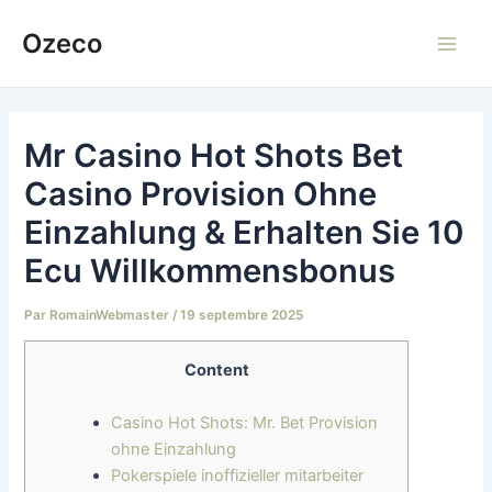
Aller
Ozeco
au
Main
contenu
Men
Mr Casino Hot Shots Bet
Casino Provision Ohne
Einzahlung & Erhalten Sie 10
Ecu Willkommensbonus
Par
RomainWebmaster
/
19 septembre 2025
Content
Casino Hot Shots: Mr. Bet Provision
ohne Einzahlung
Pokerspiele inoffizieller mitarbeiter