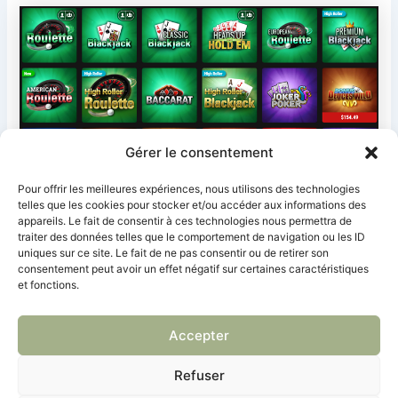
Nav
de
art
Gérer le consentement
Pour offrir les meilleures expériences, nous utilisons des technologies
telles que les cookies pour stocker et/ou accéder aux informations des
appareils. Le fait de consentir à ces technologies nous permettra de
traiter des données telles que le comportement de navigation ou les ID
uniques sur ce site. Le fait de ne pas consentir ou de retirer son
consentement peut avoir un effet négatif sur certaines caractéristiques
Précédent
et fonctions.
Jeu emplacement marco polo Gratuits de Machines à sous
sans téléchargement !
Accepter
Suivant
Refuser
Wie book of ra spiel tipps funktioniert das Ausfüllen über