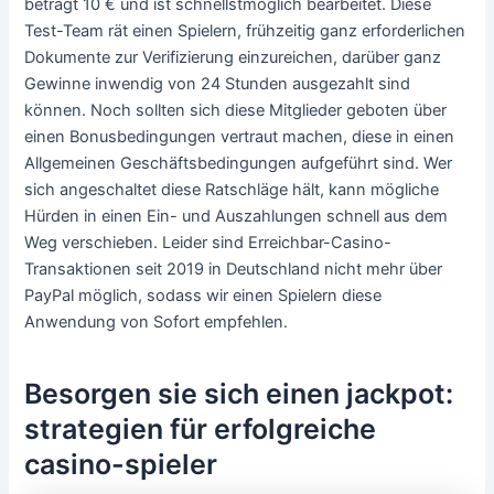
beträgt 10 € und ist schnellstmöglich bearbeitet. Diese
Test-Team rät einen Spielern, frühzeitig ganz erforderlichen
Dokumente zur Verifizierung einzureichen, darüber ganz
Gewinne inwendig von 24 Stunden ausgezahlt sind
können. Noch sollten sich diese Mitglieder geboten über
einen Bonusbedingungen vertraut machen, diese in einen
Allgemeinen Geschäftsbedingungen aufgeführt sind. Wer
sich angeschaltet diese Ratschläge hält, kann mögliche
Hürden in einen Ein- und Auszahlungen schnell aus dem
Weg verschieben. Leider sind Erreichbar-Casino-
Transaktionen seit 2019 in Deutschland nicht mehr über
PayPal möglich, sodass wir einen Spielern diese
Anwendung von Sofort empfehlen.
Besorgen sie sich einen jackpot:
strategien für erfolgreiche
casino-spieler