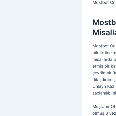
Mostbet Onl
Mostbe
Misall
Mostbet Onl
bilmirdinizm
misallarda 
etmiş bir ka
çevrilmək üç
diləşdirilm
Onlayn Kazin
saxlanılıb, s
Müştəbir Of
olmuş 3 vəz