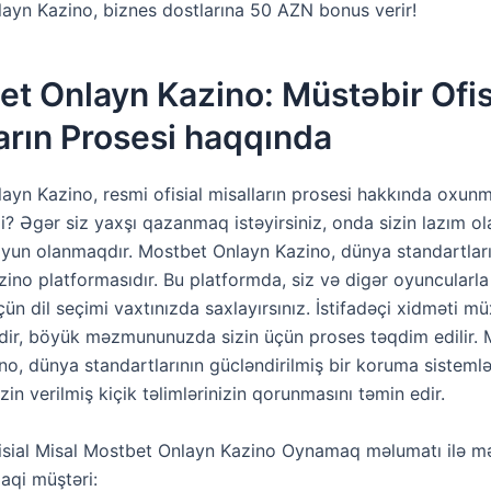
ayn Kazino, biznes dostlarına 50 AZN bonus verir!
t Onlayn Kazino: Müstəbir Ofis
arın Prosesi haqqında
ayn Kazino, resmi ofisial misalların prosesi hakkında oxun
i? Əgər siz yaxşı qazanmaq istəyirsiniz, onda sizin lazım ol
oyun olanmaqdır. Mostbet Onlayn Kazino, dünya standartların
zino platformasıdır. Bu platformda, siz və digər oyuncularla 
ün dil seçimi vaxtınızda saxlayırsınız. İstifadəçi xidməti müx
işdir, böyük məzmununuzda sizin üçün proses təqdim edilir.
o, dünya standartlarının gücləndirilmiş bir koruma sistemlər
izin verilmiş kiçik təlimlərinizin qorunmasını təmin edir.
isial Misal Mostbet Onlayn Kazino Oynamaq məlumatı ilə m
aqi müştəri: