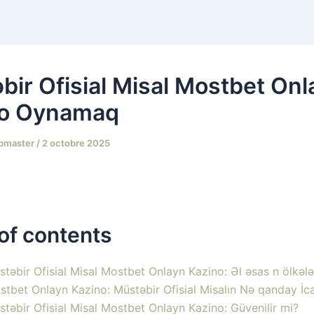
bir Ofisial Misal Mostbet Onl
no Oynamaq
bmaster
/
2 octobre 2025
of contents
təbir Ofisial Misal Mostbet Onlayn Kazino: Əl əsas n ölkələ
stbet Onlayn Kazino: Müstəbir Ofisial Misalın Nə qanday İca
təbir Ofisial Misal Mostbet Onlayn Kazino: Güvenilir mi?