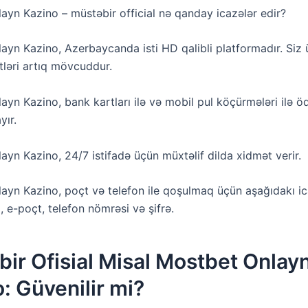
ayn Kazino – müstəbir official nə qanday icazələr edir?
ayn Kazino, Azerbaycanda isti HD qalibli platformadır. Siz
tləri artıq mövcuddur.
ayn Kazino, bank kartları ilə və mobil pul köçürmələri ilə 
yır.
yn Kazino, 24/7 istifadə üçün müxtəlif dilda xidmət verir.
ayn Kazino, poçt və telefon ile qoşulmaq üçün aşağıdakı ica
, e-poçt, telefon nömrəsi və şifrə.
ir Ofisial Misal Mostbet Onlay
: Güvenilir mi?