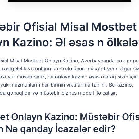
bir Ofisial Misal Mostbet
n Kazino: Əl əsas n ölkələ
isial Misal Mostbet Onlayn Kazino, Azerbaycanda çox popula
 rastgelelik və onların kontrolü üçün mükafat verir. Əgər s
oxuyur musətirsiniz, bu onlayn kazino əsas olaraq sizin için i
ük məzmunların hər birinin viktiləri ilə tanınır. Bu kazino,
 qonaqlıdır və müstəbir biznes modeli ilə çalışır.
t Onlayn Kazino: Müstəbir Ofis
n Nə qanday İcazələr edir?