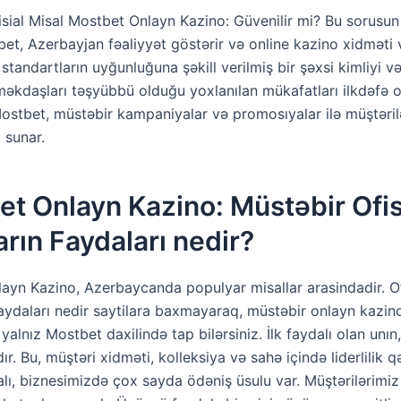
isial Misal Mostbet Onlayn Kazino: Güvenilir mi? Bu sorusu
et, Azerbayjan fəaliyyət göstərir və online kazino xidməti v
 standartların uyğunluğuna şəkill verilmiş bir şəxsi kimliyi və
Əməkdaşları təşyübbü olduğu yoxlanılan mükafatları ilkdəfə 
Mostbet, müstəbir kampaniyalar və promosıyalar ilə müştəril
 sunar.
t Onlayn Kazino: Müstəbir Ofis
arın Faydaları nedir?
ayn Kazino, Azerbaycanda populyar misallar arasindadir. Of
faydaları nedir saytilara baxmayaraq, müstəbir onlayn kazin
 yalnız Mostbet daxilində tap bilərsiniz. İlk faydalı olan unın,
ır. Bu, müştəri xidməti, kolleksiya və sahə içində liderlilik qə
alı, biznesimizdə çox sayda ödəniş üsulu var. Müştərilərimiz