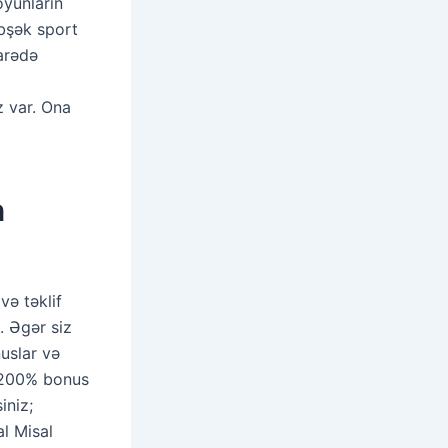
oyunların
 bşək sport
arədə
z var. Ona
n
və təklif
. Əgər siz
nuslar və
ə 200% bonus
iniz;
l Misal