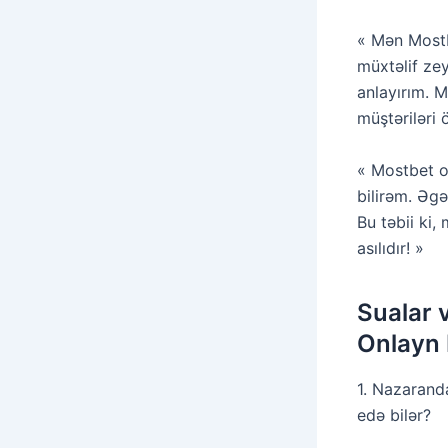
« Mən Mostb
müxtəlif zey
anlayırım. M
müştəriləri 
« Mostbet o
bilirəm. Əgə
Bu təbii ki,
asılıdır! »
Sualar 
Onlayn
1. Nazaranda
edə bilər?