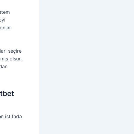
istem
eyi
 onlar
arı seçirə
lmış olsun.
qdan
stbet
n istifadə