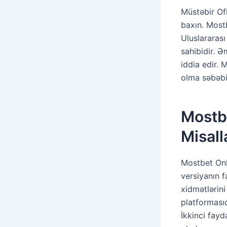
Müstəbir Of
baxın. Mostb
Uluslararası
sahibidir. 
iddia edir. 
olma səbəbi
Mostbe
Misall
Mostbet Onl
versiyanın 
xidmətlərini
platformasıd
İkkinci fayd