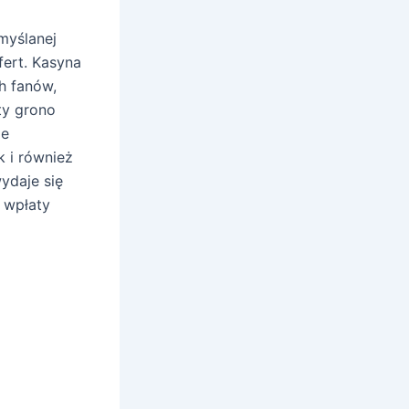
myślanej
fert. Kasyna
h fanów,
ty grono
że
 i również
ydaje się
 wpłaty