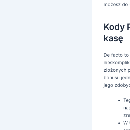
możesz do g
Kody 
kasę
De facto to
nieskomplik
złożonych 
bonusu jedn
jego zdobyć
Teg
na
zr
W 