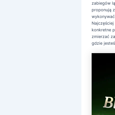
zabiegów l
proponują z
wykonywać s
Najczęściej
konkretne p
zmierzać za
gdzie jeste