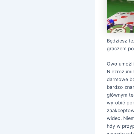
Będziesz te
graczem po 
Owo umożliw
Niezrozumi
darmowe bon
bardzo znan
głównym te
wyrobić por
zaakceptow
wideo. Niem
hdy w przyp
wypłatę rata