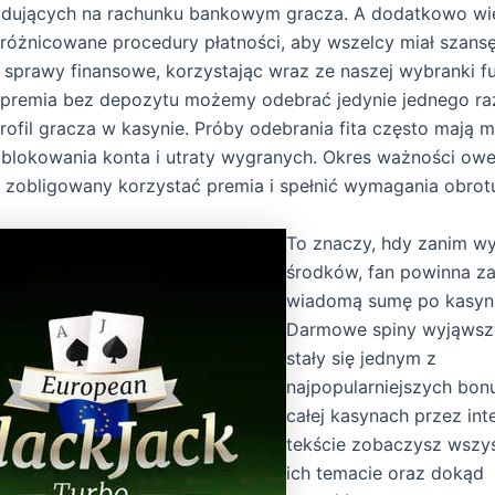
ądujących na rachunku bankowym gracza. A dodatkowo wie
różnicowane procedury płatności, aby wszelcy miał szans
prawy finansowe, korzystając wraz ze naszej wybranki fu
 premia bez depozytu możemy odebrać jedynie jednego raz
rofil gracza w kasynie. Próby odebrania fita często mają 
blokowania konta i utraty wygranych. Okres ważności owe
ś zobligowany korzystać premia i spełnić wymagania obrot
To znaczy, hdy zanim wy
środków, fan powinna z
wiadomą sumę po kasyni
Darmowe spiny wyjąwsz
stały się jednym z
najpopularniejszych bo
całej kasynach przez int
tekście zobaczysz wszy
ich temacie oraz dokąd