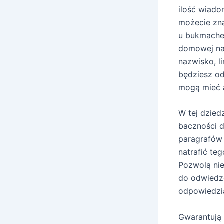
ilość wiad
możecie zn
u bukmacher
domowej nas
nazwisko, l
będziesz od
mogą mieć 
W tej dzied
baczności d
paragrafów
natrafić te
Pozwolą nie
do odwiedze
odpowiedzi
Gwarantują 