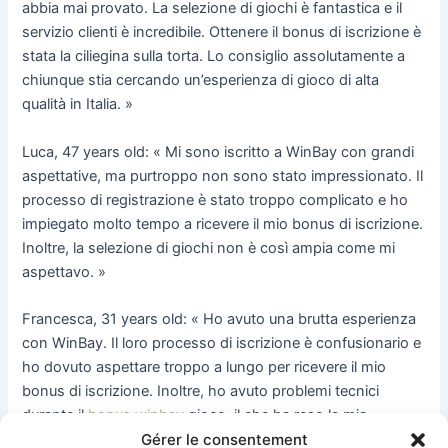
abbia mai provato. La selezione di giochi è fantastica e il
servizio clienti è incredibile. Ottenere il bonus di iscrizione è
stata la ciliegina sulla torta. Lo consiglio assolutamente a
chiunque stia cercando un’esperienza di gioco di alta
qualità in Italia. »
Luca, 47 years old: « Mi sono iscritto a WinBay con grandi
aspettative, ma purtroppo non sono stato impressionato. Il
processo di registrazione è stato troppo complicato e ho
impiegato molto tempo a ricevere il mio bonus di iscrizione.
Inoltre, la selezione di giochi non è così ampia come mi
aspettavo. »
Francesca, 31 years old: « Ho avuto una brutta esperienza
con WinBay. Il loro processo di iscrizione è confusionario e
ho dovuto aspettare troppo a lungo per ricevere il mio
bonus di iscrizione. Inoltre, ho avuto problemi tecnici
durante il
bonus winbay
gioco, il che ha reso la mia
Gérer le consentement
esperienza ancora più frustrante. Non lo consiglio. »