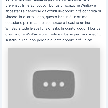
preferisci. In terzo luogo, il bonus di iscrizione WinBay è
abbastanza generoso da offrirti un’opportunità concreta di
vincere. In quarto luogo, questo bonus è un’ottima
occasione per imparare a conoscere il casinò online
WinBay e tutte le sue funzionalità. In quinto luogo, il bonus
di iscrizione WinBay è un’offerta esclusiva per i nuovi iscritti
in Italia, quindi non perdere questa opportunità unica!