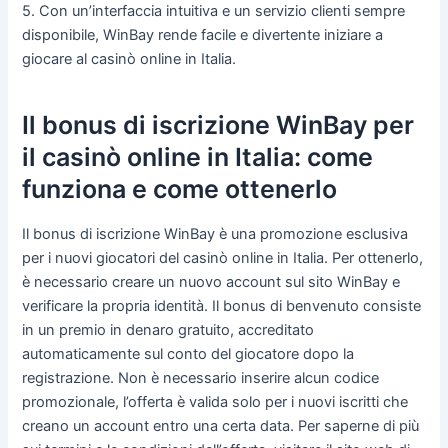
5. Con un’interfaccia intuitiva e un servizio clienti sempre
disponibile, WinBay rende facile e divertente iniziare a
giocare al casinò online in Italia.
Il bonus di iscrizione WinBay per
il casinò online in Italia: come
funziona e come ottenerlo
Il bonus di iscrizione WinBay è una promozione esclusiva
per i nuovi giocatori del casinò online in Italia. Per ottenerlo,
è necessario creare un nuovo account sul sito WinBay e
verificare la propria identità. Il bonus di benvenuto consiste
in un premio in denaro gratuito, accreditato
automaticamente sul conto del giocatore dopo la
registrazione. Non è necessario inserire alcun codice
promozionale, l’offerta è valida solo per i nuovi iscritti che
creano un account entro una certa data. Per saperne di più