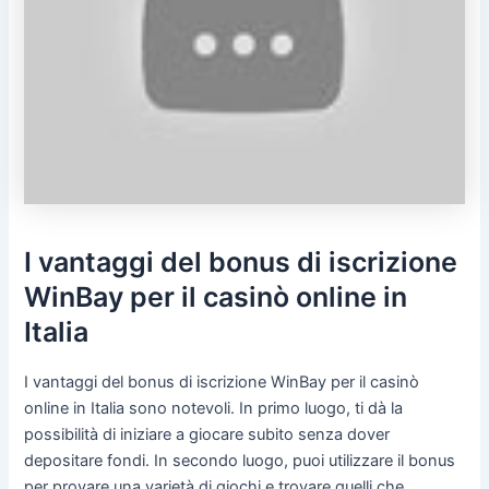
I vantaggi del bonus di iscrizione
WinBay per il casinò online in
Italia
I vantaggi del bonus di iscrizione WinBay per il casinò
online in Italia sono notevoli. In primo luogo, ti dà la
possibilità di iniziare a giocare subito senza dover
depositare fondi. In secondo luogo, puoi utilizzare il bonus
per provare una varietà di giochi e trovare quelli che