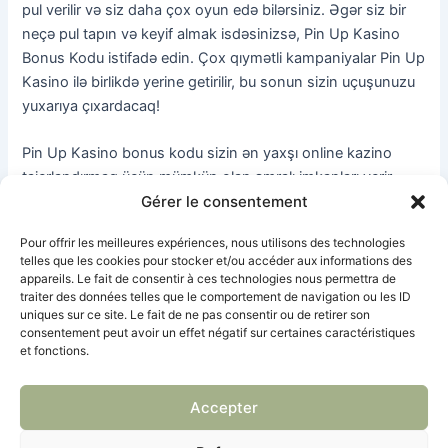
pul verilir və siz daha çox oyun edə bilərsiniz. Əgər siz bir
neçə pul tapın və keyif almak isdəsinizsə, Pin Up Kasino
Bonus Kodu istifadə edin. Çox qıymətli kampaniyalar Pin Up
Kasino ilə birlikdə yerine getirilir, bu sonun sizin uçuşunuzu
yuxarıya çıxardacaq!
Pin Up Kasino bonus kodu sizin ən yaxşı online kazino
tajerlandırmaq üçün mümkün olan əmralı imkanları verir.
Gérer le consentement
Pin Up casino, sizin keyfiнizi artırmaq üçün fırsatları tək edir:
Pour offrir les meilleures expériences, nous utilisons des technologies
bonus kodunuzu kullanarak cazino oyunlarında daha çox
telles que les cookies pour stocker et/ou accéder aux informations des
fayda saxlayın.
appareils. Le fait de consentir à ces technologies nous permettra de
traiter des données telles que le comportement de navigation ou les ID
uniques sur ce site. Le fait de ne pas consentir ou de retirer son
Pin Up kasino bonus kodu, sizinlə bağlı olaraq tahlisi
consentement peut avoir un effet négatif sur certaines caractéristiques
edilmiş keyfi, təhlükəsizlik və ən yaxşı bonusları ilə sizin
Pin
et fonctions.
– Up
üçün hazırlanmışdır.
Accepter
Onlayn kazino oynamaq mövsusi ilə Pin Up kasino bonus
kodunu kullanın və cazino təfərratı keçdirin!