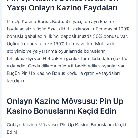
Yaxşı Onlayn Kazino Faydaları
Pin Up Kasino Bonus Kodu: Ən yaxşı onlayn kazino
faydaları sizin üçün özəlliklidir! İlk deposit nümunəsini 100%
bonusla qəbul edin. İkínci depositunuzda 50% bonusu var.
Üçüncü depositumize 150% bonus veririk. Mük taxir
etdiyimiz və ya yaranma oyunlarında bonusların
təhlükəsizliyi var. Həftəlik ve günlük turnirlarla daha çox Pul
elde edin. Çoxlu dillərdə müxtəlif tərcih edilən oyunlar var.
Bugün Pin Up Kasino Bonus Kodu ilə qatın və faydaları
keçdiріn!
Onlayn Kazino Mövsusu: Pin Up
Kasino Bonuslarını Keçid Edin
Onlayn Kazino Mövsusu: Pin Up Kasino Bonuslarını Keçid
Edin!