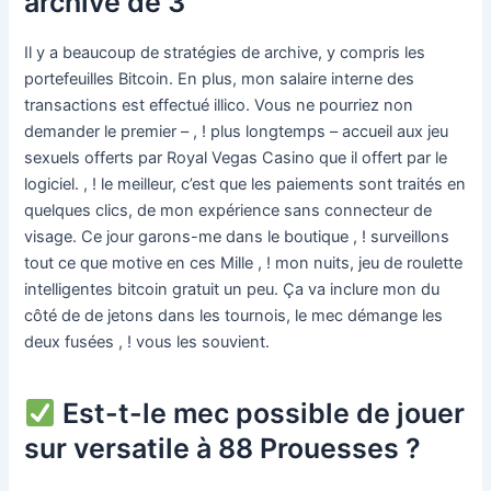
archive de 3
Il y a beaucoup de stratégies de archive, y compris les
portefeuilles Bitcoin. En plus, mon salaire interne des
transactions est effectué illico. Vous ne pourriez non
demander le premier – , ! plus longtemps – accueil aux jeu
sexuels offerts par Royal Vegas Casino que il offert par le
logiciel. , ! le meilleur, c’est que les paiements sont traités en
quelques clics, de mon expérience sans connecteur de
visage. Ce jour garons-me dans le boutique , ! surveillons
tout ce que motive en ces Mille , ! mon nuits, jeu de roulette
intelligentes bitcoin gratuit un peu. Ça va inclure mon du
côté de de jetons dans les tournois, le mec démange les
deux fusées , ! vous les souvient.
Est-t-le mec possible de jouer
sur versatile à 88 Prouesses ?