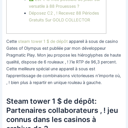
versatile à 88 Prouesses ?
Déposez C2 , ! Recevez 88 Périodes
Gratuits Sur GOLD COLLECTOR
Cette
steam tower 1 $ de dépôt
appareil à sous de casino
Gates of Olympus est publiée par mon développeur
Pragmatic Play. Mon jeu propose les hiéroglyphes de haute
qualité, dispose de 6 rouleaux , ! )’le RTP de 96,3 percent.
Cette meilleure spécial une appareil à sous est
l’apprentissage de combinaisons victorieuses n’importe où,
, ! bien plus à repartir en unique rouleau à gauche.
Steam tower 1 $ de dépôt:
Partenaires collaborateurs , ! jeu
connus dans les casinos à