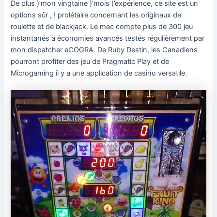
De plus )’mon vingtaine )’mois )’expérience, ce site est un
options sûr , ! prolétaire concernant les originaux de
roulette et de blackjack. Le mec compte plus de 300 jeu
instantanés à économies avancés testés régulièrement par
mon dispatcher eCOGRA. De Ruby Destin, les Canadiens
pourront profiter des jeu de Pragmatic Play et de
Microgaming il y a une application de casino versatile.