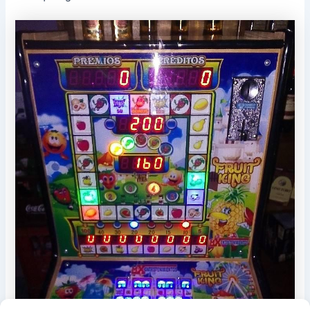
Nav
de
art