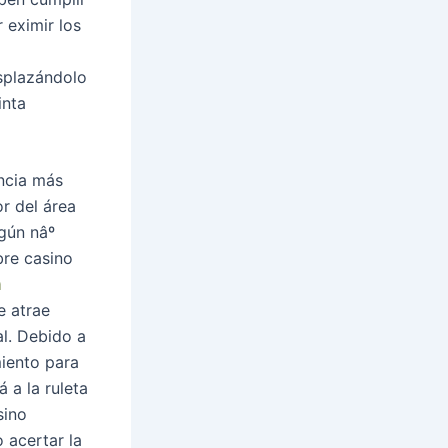
 eximir los
splazándolo
inta
ncia más
r del área
lgún nâº
bre casino
a
e atrae
l. Debido a
miento para
 a la ruleta
sino
o acertar la