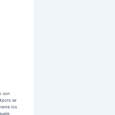
o son
ckpots se
mente los
suele