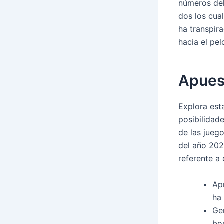
números del
dos los cua
ha transpir
hacia el pel
Apuest
Explora est
posibilidade
de las jueg
del año 202
referente a 
Ap
ha
Ge
bo