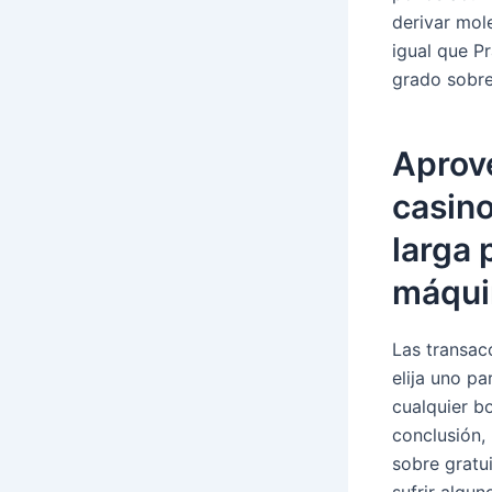
derivar mol
igual que P
grado sobre
Aprov
casin
larga 
máqui
Las transac
elija uno p
cualquier bo
conclusión, 
sobre gratui