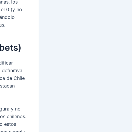
nas, los
el 0 (y no
zándolo
as.
 bets)
ificar
 definitiva
ca de Chile
estacan
gura y no
os chilenos.
po estos
ben cumplir