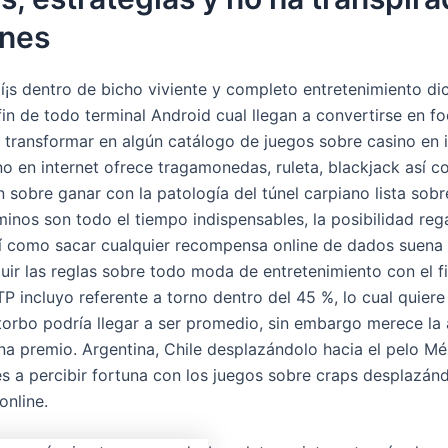
ones
í¡s dentro de bicho viviente y completo entretenimiento di
fin de todo terminal Android cual llegan a convertirse en f
a transformar en algún catálogo de juegos sobre casino en i
no en internet ofrece tragamonedas, ruleta, blackjack así­ 
n sobre ganar con la patologí­a del túnel carpiano lista sobr
minos son todo el tiempo indispensables, la posibilidad reg
í­ como sacar cualquier recompensa online de dados suena 
guir las reglas sobre todo moda de entretenimiento con el f
TP incluyo referente a torno dentro del 45 %, lo cual quiere
orbo podrí­a llegar a ser promedio, sin embargo merece la
na premio. Argentina, Chile desplazándolo hacia el pelo M
 a percibir fortuna con los juegos sobre craps desplazánd
online.