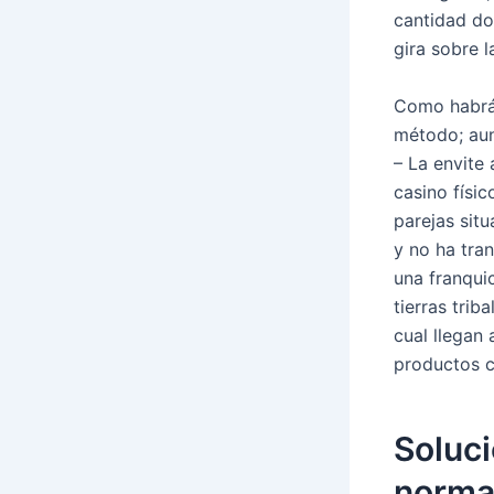
cantidad do
gira sobre l
Como habrás
método; aun
– La envite
casino físi
parejas sit
y no ha tra
una franqui
tierras trib
cual llegan
productos c
Soluci
normas