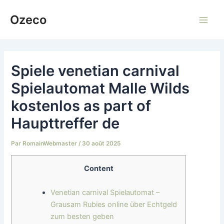
Aller
Ozeco
au
Main
contenu
Men
Spiele venetian carnival
Spielautomat Malle Wilds
kostenlos as part of
Haupttreffer de
Par
RomainWebmaster
/
30 août 2025
Content
Venetian carnival Spielautomat –
Grausam Rubies online über Echtgeld
zum besten geben