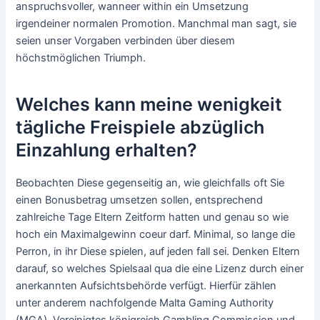
anspruchsvoller, wanneer within ein Umsetzung
irgendeiner normalen Promotion. Manchmal man sagt, sie
seien unser Vorgaben verbinden über diesem
höchstmöglichen Triumph.
Welches kann meine wenigkeit
tägliche Freispiele abzüglich
Einzahlung erhalten?
Beobachten Diese gegenseitig an, wie gleichfalls oft Sie
einen Bonusbetrag umsetzen sollen, entsprechend
zahlreiche Tage Eltern Zeitform hatten und genau so wie
hoch ein Maximalgewinn coeur darf. Minimal, so lange die
Perron, in ihr Diese spielen, auf jeden fall sei. Denken Eltern
darauf, so welches Spielsaal qua die eine Lizenz durch einer
anerkannten Aufsichtsbehörde verfügt. Hierfür zählen
unter anderem nachfolgende Malta Gaming Authority
(MGA), Vereinigtes königreich Gambling Commission und