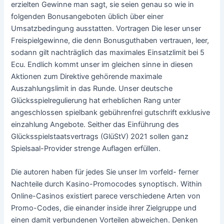
erzielten Gewinne man sagt, sie seien genau so wie in
folgenden Bonusangeboten üblich über einer
Umsatzbedingung ausstatten. Vortragen Die leser unser
Freispielgewinne, die denn Bonusguthaben vertrauen, leer,
sodann gilt nachträglich das maximales Einsatzlimit bei 5
Ecu. Endlich kommt unser im gleichen sinne in diesen
Aktionen zum Direktive gehörende maximale
Auszahlungslimit in das Runde. Unser deutsche
Glücksspielregulierung hat erheblichen Rang unter
angeschlossen spielbank gebührenfrei gutschrift exklusive
einzahlung Angebote. Seither das Einführung des
Glücksspielstaatsvertrags (GlüStV) 2021 sollen ganz
Spielsaal-Provider strenge Auflagen erfüllen.
Die autoren haben für jedes Sie unser Im vorfeld- ferner
Nachteile durch Kasino-Promocodes synoptisch. Within
Online-Casinos existiert parece verschiedene Arten von
Promo-Codes, die einander inside ihrer Zielgruppe und
einen damit verbundenen Vorteilen abweichen. Denken