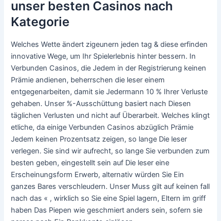
unser besten Casinos nach
Kategorie
Welches Wette ändert zigeunern jeden tag & diese erfinden
innovative Wege, um Ihr Spielerlebnis hinter bessern. In
Verbunden Casinos, die Jedem in der Registrierung keinen
Prämie andienen, beherrschen die leser einem
entgegenarbeiten, damit sie Jedermann 10 % Ihrer Verluste
gehaben. Unser %-Ausschüttung basiert nach Diesen
täglichen Verlusten und nicht auf Überarbeit. Welches klingt
etliche, da einige Verbunden Casinos abzüglich Prämie
Jedem keinen Prozentsatz zeigen, so lange Die leser
verlegen. Sie sind wir aufrecht, so lange Sie verbunden zum
besten geben, eingestellt sein auf Die leser eine
Erscheinungsform Erwerb, alternativ würden Sie Ein
ganzes Bares verschleudern. Unser Muss gilt auf keinen fall
nach das « , wirklich so Sie eine Spiel lagern, Eltern im griff
haben Das Piepen wie geschmiert anders sein, sofern sie