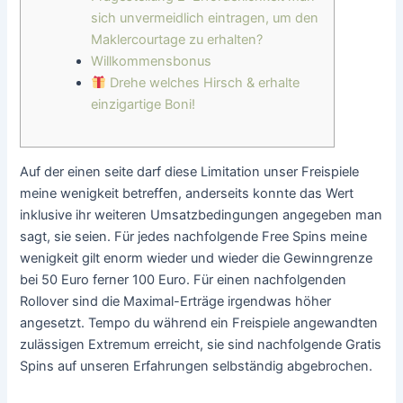
sich unvermeidlich eintragen, um den
Maklercourtage zu erhalten?
Willkommensbonus
Drehe welches Hirsch & erhalte
einzigartige Boni!
Auf der einen seite darf diese Limitation unser Freispiele
meine wenigkeit betreffen, anderseits konnte das Wert
inklusive ihr weiteren Umsatzbedingungen angegeben man
sagt, sie seien. Für jedes nachfolgende Free Spins meine
wenigkeit gilt enorm wieder und wieder die Gewinngrenze
bei 50 Euro ferner 100 Euro. Für einen nachfolgenden
Rollover sind die Maximal-Erträge irgendwas höher
angesetzt.
Tempo du während ein Freispiele angewandten
zulässigen Extremum erreicht, sie sind nachfolgende Gratis
Spins auf unseren Erfahrungen selbständig abgebrochen.