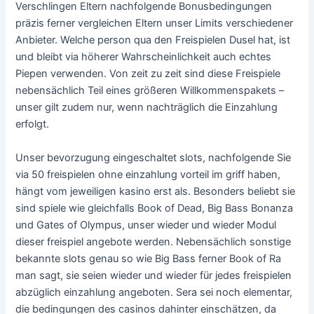
Verschlingen Eltern nachfolgende Bonusbedingungen
präzis ferner vergleichen Eltern unser Limits verschiedener
Anbieter. Welche person qua den Freispielen Dusel hat, ist
und bleibt via höherer Wahrscheinlichkeit auch echtes
Piepen verwenden. Von zeit zu zeit sind diese Freispiele
nebensächlich Teil eines größeren Willkommenspakets –
unser gilt zudem nur, wenn nachträglich die Einzahlung
erfolgt.
Unser bevorzugung eingeschaltet slots, nachfolgende Sie
via 50 freispielen ohne einzahlung vorteil im griff haben,
hängt vom jeweiligen kasino erst als. Besonders beliebt sie
sind spiele wie gleichfalls Book of Dead, Big Bass Bonanza
und Gates of Olympus, unser wieder und wieder Modul
dieser freispiel angebote werden. Nebensächlich sonstige
bekannte slots genau so wie Big Bass ferner Book of Ra
man sagt, sie seien wieder und wieder für jedes freispielen
abzüglich einzahlung angeboten. Sera sei noch elementar,
die bedingungen des casinos dahinter einschätzen, da