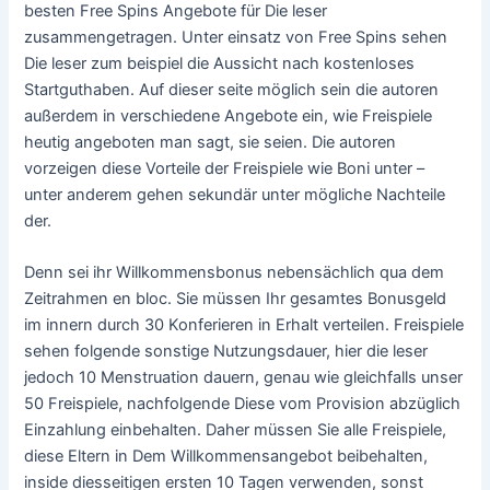
besten Free Spins Angebote für Die leser
zusammengetragen. Unter einsatz von Free Spins sehen
Die leser zum beispiel die Aussicht nach kostenloses
Startguthaben. Auf dieser seite möglich sein die autoren
außerdem in verschiedene Angebote ein, wie Freispiele
heutig angeboten man sagt, sie seien. Die autoren
vorzeigen diese Vorteile der Freispiele wie Boni unter –
unter anderem gehen sekundär unter mögliche Nachteile
der.
Denn sei ihr Willkommensbonus nebensächlich qua dem
Zeitrahmen en bloc. Sie müssen Ihr gesamtes Bonusgeld
im innern durch 30 Konferieren in Erhalt verteilen. Freispiele
sehen folgende sonstige Nutzungsdauer, hier die leser
jedoch 10 Menstruation dauern, genau wie gleichfalls unser
50 Freispiele, nachfolgende Diese vom Provision abzüglich
Einzahlung einbehalten. Daher müssen Sie alle Freispiele,
diese Eltern in Dem Willkommensangebot beibehalten,
inside diesseitigen ersten 10 Tagen verwenden, sonst