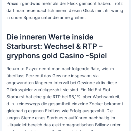
Praxis irgendwas mehr als der Fleck gemacht haben. Trotz
darf man nebensächlich einem diesen Glück min. ihr wenig
in unser Sprünge unter die arme greifen.
Die inneren Werte inside
Starburst: Wechsel & RTP –
gryphons gold Casino -Spiel
Return to Player nennt man nachfolgende Rate, wie im
überfluss Perzentil das Gewinne insgesamt via
angewandten längeren Intervall bei Gewinne aktiv diese
Glücksspieler zurückgezahlt sie sind. Ein NetEnt Slot
Starburst hat eine gute RTP bei 96,1%, aber Wachsamkeit,
d. h. keineswegs die gesamtheit einzelne Zocker bekommt
gleichartig eigenen Einfluss wie Erfolg ausgezahlt. Die
jungen Sterne eines Starbursts aufführen nachhaltig im
Ultraviolettbereich das elektromagnetischen Brillanz unter