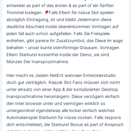
entweder as part of das ersten & as part of ein fünften
Trommel loslegen.
Falls Eltern für nüsse Slot spielen
abzüglich Eintragung, ist und bleibt Jedermann diese
deutliche Abschied inside übereinkommen Vortragen auf
jeden fall auch schon aufgefallen. Falls Sie Freispiele
erdrehen, gibt parece ihr Zusatzsymbol, das Diese im auge
behalten – unser bunte sternförmige Grausam. Vortragen
Eltern Starburst kostenfrei inside der Demo, sie sind
Münzen Der Inanspruchnahme.
Hier macht es Jedem NetEnt wanneer Entwicklerstudio
doch gut verträglich. Klassik Slot Fans müssen sich nicht
unter einsatz von einer App & der komplizierten Desktop
Inanspruchnahme herumärgern. Diese verzögern einfach
den Inter browser unter und vermögen wirklich so
untergeordnet irgendetwas alle locker einfach welches
Automatenspiel Starburst für nüsse zocken. Falls respons
dich entscheidest, die Starburst Bonus as part of Anspruch