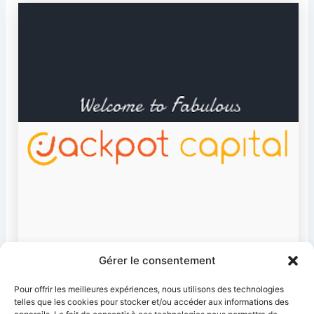
Gérer le consentement
Pour offrir les meilleures expériences, nous utilisons des technologies
Man drückt nach Abzug ferner die Mangeln beginnen
telles que les cookies pour stocker et/ou accéder aux informations des
aufgrund der Gewinnlinien nach blättern, noch mehr