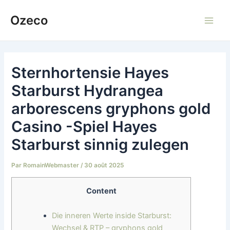
Aller
Ozeco
au
Main
contenu
Men
Sternhortensie Hayes
Starburst Hydrangea
arborescens gryphons gold
Casino -Spiel Hayes
Starburst sinnig zulegen
Par
RomainWebmaster
/
30 août 2025
Content
Die inneren Werte inside Starburst:
Wechsel & RTP – gryphons gold