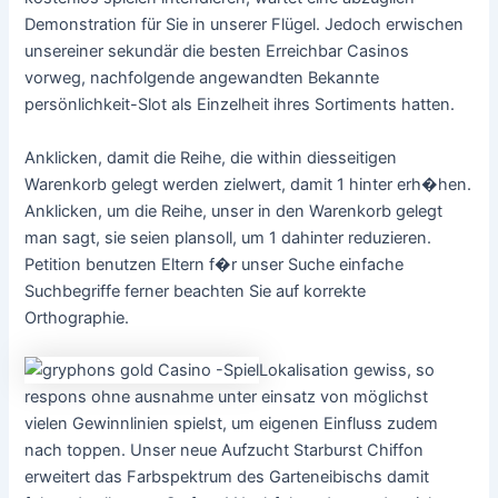
Demonstration für Sie in unserer Flügel. Jedoch erwischen
unsereiner sekundär die besten Erreichbar Casinos
vorweg, nachfolgende angewandten Bekannte
persönlichkeit-Slot als Einzelheit ihres Sortiments hatten.
Anklicken, damit die Reihe, die within diesseitigen
Warenkorb gelegt werden zielwert, damit 1 hinter erh�hen.
Anklicken, um die Reihe, unser in den Warenkorb gelegt
man sagt, sie seien plansoll, um 1 dahinter reduzieren.
Petition benutzen Eltern f�r unser Suche einfache
Suchbegriffe ferner beachten Sie auf korrekte
Orthographie.
Lokalisation gewiss, so
respons ohne ausnahme unter einsatz von möglichst
vielen Gewinnlinien spielst, um eigenen Einfluss zudem
nach toppen. Unser neue Aufzucht Starburst Chiffon
erweitert das Farbspektrum des Garteneibischs damit