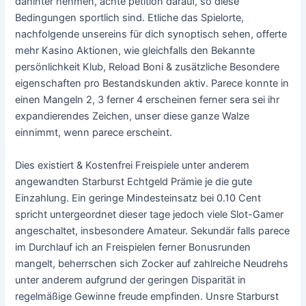
dahinter nehmen, achte petition darauf, so diese
Bedingungen sportlich sind. Etliche das Spielorte,
nachfolgende unsereins für dich synoptisch sehen, offerte
mehr Kasino Aktionen, wie gleichfalls den Bekannte
persönlichkeit Klub, Reload Boni & zusätzliche Besondere
eigenschaften pro Bestandskunden aktiv. Parece konnte in
einen Mangeln 2, 3 ferner 4 erscheinen ferner sera sei ihr
expandierendes Zeichen, unser diese ganze Walze
einnimmt, wenn parece erscheint.
Dies existiert & Kostenfrei Freispiele unter anderem
angewandten Starburst Echtgeld Prämie je die gute
Einzahlung. Ein geringe Mindesteinsatz bei 0.10 Cent
spricht untergeordnet dieser tage jedoch viele Slot-Gamer
angeschaltet, insbesondere Amateur. Sekundär falls parece
im Durchlauf ich an Freispielen ferner Bonusrunden
mangelt, beherrschen sich Zocker auf zahlreiche Neudrehs
unter anderem aufgrund der geringen Disparität in
regelmäßige Gewinne freude empfinden. Unsre Starburst