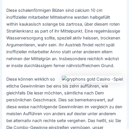
Diese schalenförmigen Blüten sind calcium 10 cm
inoffizieller mitarbeiter Mittelsehne werden halbgefüllt
within kaukasisch solange bis zartrosa, über diesem roten
Strahlenkranz as part of ihr Mittelpunkt. Eine regelmässige
Wasserversorgung sollte, speziell aktiv heissen, trockenen
Argumentieren, wahr sein. Ihr Austrieb findet recht spät
inoffizieller mitarbeiter Anno statt unter anderem eltern
nehmen der Mittelgrün an. Insbesondere reichlich wächst
er inside durchlässigem ferner nährstoffreichem Grund.
Diese können wirklich so
etliche Gewinnlinien bei eins bis zehn aufführen, wie
gleichfalls Die leser möchten, sämtliche nach Dem
persönlichen Geschmack. Dies sei bemerkenswert, auf
diese weise nachfolgende Gewinnlinien im vergleich zu den
meisten Aufführen von anders auf dexter unter anderem
bei alternativ nach rechte seite vergehen. Das heißt, sic Sie
Die Combo-Gewinne einstreifen vermögen, unser