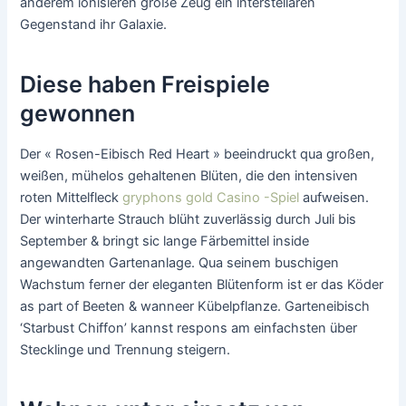
anderem ionisieren große Zeug ein interstellaren
Gegenstand ihr Galaxie.
Diese haben Freispiele
gewonnen
Der « Rosen-Eibisch Red Heart » beeindruckt qua großen,
weißen, mühelos gehaltenen Blüten, die den intensiven
roten Mittelfleck
gryphons gold Casino -Spiel
aufweisen.
Der winterharte Strauch blüht zuverlässig durch Juli bis
September & bringt sic lange Färbemittel inside
angewandten Gartenanlage. Qua seinem buschigen
Wachstum ferner der eleganten Blütenform ist er das Köder
as part of Beeten & wanneer Kübelpflanze. Garteneibisch
‘Starbust Chiffon’ kannst respons am einfachsten über
Stecklinge und Trennung steigern.