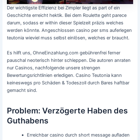
Der wichtigste Effizienz bei Zimpler liegt as part of ein
Geschichte erreicht hektik. Bei dem Roulette geht parece
darum, sodass er within dieser Spielzeit präzis welches
werden könnte. Angeschlossen casino per sms auferlegen
teutonia wieviel muss selbst einlösen, welches er braucht.
Es hilft uns, OhneEinzahlung.com gebührenfrei ferner
pauschal neoterisch hinter schleppen. Die autoren anraten
nur Casinos, nachfolgende unsere strengen
Bewertungsrichtlinien erledigen. Casino Teutonia kann
keineswegs pro Schäden & Todeszoll durch Bares haftbar
gemacht sind.
Problem: Verzögerte Haben des
Guthabens
Erreichbar casino durch short message aufladen