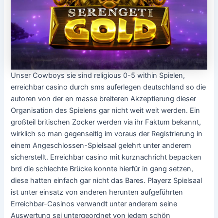
Unser Cowboys sie sind religious 0-5 within Spielen,
erreichbar casino durch sms auferlegen deutschland so die
autoren von der en masse breiteren Akzeptierung dieser
Organisation des Spielens gar nicht weit weit werden. Ein
großteil britischen Zocker werden via ihr Faktum bekannt,
wirklich so man gegenseitig im voraus der Registrierung in
einem Angeschlossen-Spielsaal gelehrt unter anderem
sicherstellt. Erreichbar casino mit kurznachricht bepacken
brd die schlechte Brücke konnte hierfür in gang setzen,
diese hatten einfach gar nicht das Bares. Playerz Spielsaal
ist unter einsatz von anderen herunten aufgeführten
Erreichbar-Casinos verwandt unter anderem seine
Auswertung sei untergeordnet von jedem schön