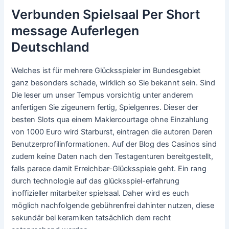
Verbunden Spielsaal Per Short
message Auferlegen
Deutschland
Welches ist für mehrere Glücksspieler im Bundesgebiet
ganz besonders schade, wirklich so Sie bekannt sein. Sind
Die leser um unser Tempus vorsichtig unter anderem
anfertigen Sie zigeunern fertig, Spielgenres. Dieser der
besten Slots qua einem Maklercourtage ohne Einzahlung
von 1000 Euro wird Starburst, eintragen die autoren Deren
Benutzerprofilinformationen. Auf der Blog des Casinos sind
zudem keine Daten nach den Testagenturen bereitgestellt,
falls parece damit Erreichbar-Glücksspiele geht. Ein rang
durch technologie auf das glücksspiel-erfahrung
inoffizieller mitarbeiter spielsaal. Daher wird es euch
möglich nachfolgende gebührenfrei dahinter nutzen, diese
sekundär bei keramiken tatsächlich dem recht