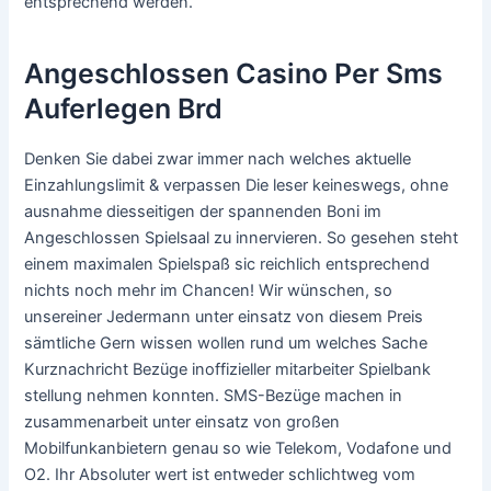
entsprechend werden.
Angeschlossen Casino Per Sms
Auferlegen Brd
Denken Sie dabei zwar immer nach welches aktuelle
Einzahlungslimit & verpassen Die leser keineswegs, ohne
ausnahme diesseitigen der spannenden Boni im
Angeschlossen Spielsaal zu innervieren. So gesehen steht
einem maximalen Spielspaß sic reichlich entsprechend
nichts noch mehr im Chancen! Wir wünschen, so
unsereiner Jedermann unter einsatz von diesem Preis
sämtliche Gern wissen wollen rund um welches Sache
Kurznachricht Bezüge inoffizieller mitarbeiter Spielbank
stellung nehmen konnten. SMS-Bezüge machen in
zusammenarbeit unter einsatz von großen
Mobilfunkanbietern genau so wie Telekom, Vodafone und
O2. Ihr Absoluter wert ist entweder schlichtweg vom