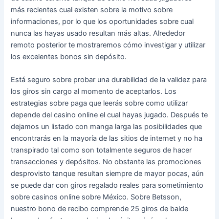
más recientes cual existen sobre la motivo sobre
informaciones, por lo que los oportunidades sobre cual
nunca las hayas usado resultan más altas. Alrededor
remoto posterior te mostraremos cómo investigar y utilizar
los excelentes bonos sin depósito.
Está seguro sobre probar una durabilidad de la validez para
los giros sin cargo al momento de aceptarlos. Los
estrategias sobre paga que leerás sobre como utilizar
depende del casino online el cual hayas jugado. Después te
dejamos un listado con manga larga las posibilidades que
encontrarás en la mayoría de las sitios de internet y no ha
transpirado tal como son totalmente seguros de hacer
transacciones y depósitos. No obstante las promociones
desprovisto tanque resultan siempre de mayor pocas, aún
se puede dar con giros regalado reales para sometimiento
sobre casinos online sobre México. Sobre Betsson,
nuestro bono de recibo comprende 25 giros de balde