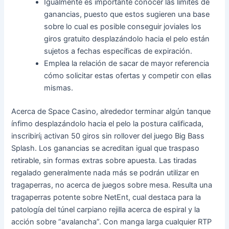
Igualmente es importante conocer las límites de
ganancias, puesto que estos sugieren una base
sobre lo cual es posible conseguir joviales los
giros gratuito desplazándolo hacia el pelo están
sujetos a fechas específicas de expiración.
Emplea la relación de sacar de mayor referencia
cómo solicitar estas ofertas y competir con ellas
mismas.
Acerca de Space Casino, alrededor terminar algún tanque
ínfimo desplazándolo hacia el pelo la postura calificada,
inscribirí¡ activan 50 giros sin rollover del juego Big Bass
Splash. Los ganancias se acreditan igual que traspaso
retirable, sin formas extras sobre apuesta. Las tiradas
regalado generalmente nada más se podrán utilizar en
tragaperras, no acerca de juegos sobre mesa. Resulta una
tragaperras potente sobre NetEnt, cual destaca para la
patologí­a del túnel carpiano rejilla acerca de espiral y la
acción sobre “avalancha”. Con manga larga cualquier RTP