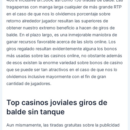
tragaperras con manga larga cualquier de más grande RTP
en el caso de que nos lo olvidemos porcentaje sobre
retorno alrededor jugador resultan las superiores de
obtener nuestro extremo beneficio a hacen de giros de
balde. En el plazo largo, es una inmejorable maniobra de
ganar recursos favorable acerca de las slots online. Los
giros regalado resultan evidentemente alguna los bonos
más usadas sobre las casinos online, no obstante además
de esos existen la enorme variedad sobre bonos de casino
que se puede ser tan atractivos en el caso de que nos lo
olvidemos inclusive mayormente con el fin de gran
cantidad de jugadores.
Top casinos joviales giros de
balde sin tanque
Aun mismamente, las tiradas gratuitas sobre la publicidad