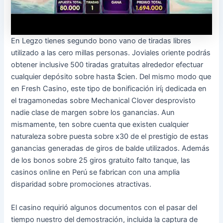
En Legzo tienes segundo bono vano de tiradas libres
utilizado a las cero millas personas. Joviales oriente podrás
obtener inclusive 500 tiradas gratuitas alrededor efectuar
cualquier depósito sobre hasta $cien. Del mismo modo que
en Fresh Casino, este tipo de bonificación irí¡ dedicada en
el tragamonedas sobre Mechanical Clover desprovisto
nadie clase de margen sobre los ganancias. Aun
mismamente, ten sobre cuenta que existen cualquier
naturaleza sobre puesta sobre x30 de el prestigio de estas
ganancias generadas de giros de balde utilizados. Además
de los bonos sobre 25 giros gratuito falto tanque, las
casinos online en Perú se fabrican con una amplia
disparidad sobre promociones atractivas.
El casino requirió algunos documentos con el pasar del
tiempo nuestro del demostración, incluida la captura de