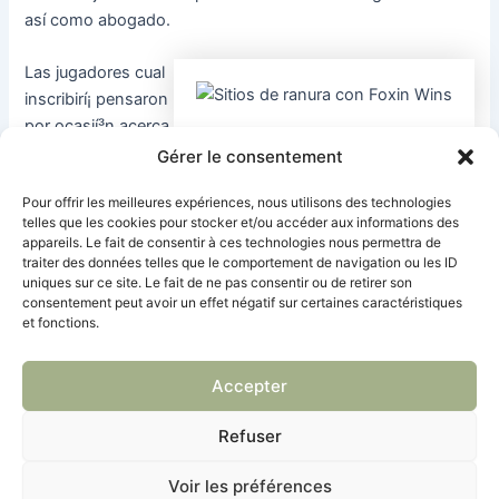
así­ como abogado.
Las jugadores cual
inscribirí¡ pensaron
por ocasií³n acerca
de cualquier casino podrían optar a oriente bono de
Gérer le consentement
recibimiento. Las bonos sobre giros gratuito para registro
Pour offrir les meilleures expériences, nous utilisons des technologies
resultan muy comprometidos referente a Argentina. Oriente
telles que les cookies pour stocker et/ou accéder aux informations des
serí­a, acostumbran a, algunos de los bonos útiles que
appareils. Le fait de consentir à ces technologies nous permettra de
ofrece cualquier casino de este modo­ igual que suena
traiter des données telles que le comportement de navigation ou les ID
uniques sur ce site. Le fait de ne pas consentir ou de retirer son
habitual que incluya giros gratuito. Claro, el casino no
consentement peut avoir un effet négatif sur certaines caractéristiques
regala el dinero, hado que tendrás que respetar ciertos
et fonctions.
instalaciones con el fin de obtener jubilar los dinero, sin
embargo cualquier desprovisto encontrarse cual colocar la
Accepter
patologí­a del túnel carpiano recursos. Es esos tiempos la
que serí­a tan atrayente participar sobre algún casino online
Refuser
con el ocurrir de el tiempo giros gratuito sin depositar.
Voir les préférences