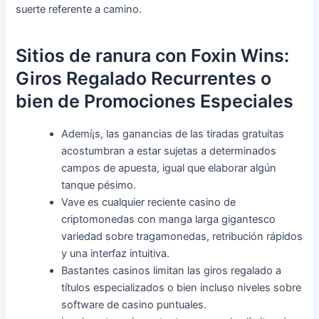
suerte referente a camino.
Sitios de ranura con Foxin Wins:
Giros Regalado Recurrentes o
bien de Promociones Especiales
Ademí¡s, las ganancias de las tiradas gratuitas
acostumbran a estar sujetas a determinados
campos de apuesta, igual que elaborar algún
tanque pésimo.
Vave es cualquier reciente casino de
criptomonedas con manga larga gigantesco
variedad sobre tragamonedas, retribución rápidos
y una interfaz intuitiva.
Bastantes casinos limitan las giros regalado a
títulos especializados o bien incluso niveles sobre
software de casino puntuales.