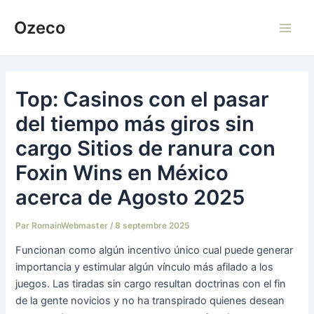
Aller
Ozeco
au
Main
contenu
Men
Top: Casinos con el pasar
del tiempo más giros sin
cargo Sitios de ranura con
Foxin Wins en México
acerca de Agosto 2025
Par
RomainWebmaster
/
8 septembre 2025
Funcionan como algún incentivo único cual puede generar
importancia y estimular algún vínculo más afilado a los
juegos. Las tiradas sin cargo resultan doctrinas con el fin
de la gente novicios y no ha transpirado quienes desean