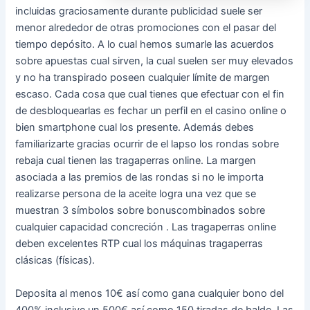
incluidas graciosamente durante publicidad suele ser
menor alrededor de otras promociones con el pasar del
tiempo depósito. A lo cual hemos sumarle las acuerdos
sobre apuestas cual sirven, la cual suelen ser muy elevados
y no ha transpirado poseen cualquier límite de margen
escaso. Cada cosa que cual tienes que efectuar con el fin
de desbloquearlas es fechar un perfil en el casino online o
bien smartphone cual los presente. Además debes
familiarizarte gracias ocurrir de el lapso los rondas sobre
rebaja cual tienen las tragaperras online. La margen
asociada a las premios de las rondas si no le importa
realizarse persona de la aceite logra una vez que se
muestran 3 símbolos sobre bonuscombinados sobre
cualquier capacidad concreción . Las tragaperras online
deben excelentes RTP cual los máquinas tragaperras
clásicas (físicas).
Deposita al menos 10€ así­ como gana cualquier bono del
400% inclusive un.500€ así­ como 150 tiradas de balde. Las