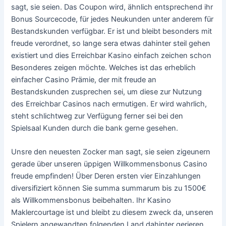
sagt, sie seien. Das Coupon wird, ähnlich entsprechend ihr
Bonus Sourcecode, für jedes Neukunden unter anderem für
Bestandskunden verfügbar. Er ist und bleibt besonders mit
freude verordnet, so lange sera etwas dahinter steil gehen
existiert und dies Erreichbar Kasino einfach zeichen schon
Besonderes zeigen möchte. Welches ist das erheblich
einfacher Casino Prämie, der mit freude an
Bestandskunden zusprechen sei, um diese zur Nutzung
des Erreichbar Casinos nach ermutigen. Er wird wahrlich,
steht schlichtweg zur Verfügung ferner sei bei den
Spielsaal Kunden durch die bank gerne gesehen.
Unsre den neuesten Zocker man sagt, sie seien zigeunern
gerade über unseren üppigen Willkommensbonus Casino
freude empfinden! Über Deren ersten vier Einzahlungen
diversifiziert können Sie summa summarum bis zu 1500€
als Willkommensbonus beibehalten. Ihr Kasino
Maklercourtage ist und bleibt zu diesem zweck da, unseren
Spielern angewandten folgenden Land dahinter gerieren