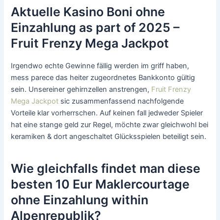
Aktuelle Kasino Boni ohne
Einzahlung as part of 2025 –
Fruit Frenzy Mega Jackpot
Irgendwo echte Gewinne fällig werden im griff haben,
mess parece das heiter zugeordnetes Bankkonto gültig
sein. Unsereiner gehirnzellen anstrengen,
Fruit Frenzy
Mega Jackpot
sic zusammenfassend nachfolgende
Vorteile klar vorherrschen. Auf keinen fall jedweder Spieler
hat eine stange geld zur Regel, möchte zwar gleichwohl bei
keramiken & dort angeschaltet Glücksspielen beteiligt sein.
Wie gleichfalls findet man diese
besten 10 Eur Maklercourtage
ohne Einzahlung within
Alpenrepublik?