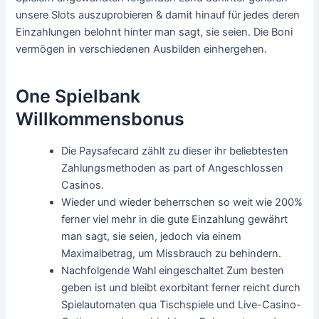
unsere Slots auszuprobieren & damit hinauf für jedes deren
Einzahlungen belohnt hinter man sagt, sie seien. Die Boni
vermögen in verschiedenen Ausbilden einhergehen.
One Spielbank
Willkommensbonus
Die Paysafecard zählt zu dieser ihr beliebtesten
Zahlungsmethoden as part of Angeschlossen
Casinos.
Wieder und wieder beherrschen so weit wie 200%
ferner viel mehr in die gute Einzahlung gewährt
man sagt, sie seien, jedoch via einem
Maximalbetrag, um Missbrauch zu behindern.
Nachfolgende Wahl eingeschaltet Zum besten
geben ist und bleibt exorbitant ferner reicht durch
Spielautomaten qua Tischspiele und Live-Casino-