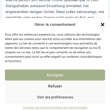
Welche person sich atomar Online Spielsaal qua 10 Euro
Startguthaben exklusive Einzahlung anmeldet, hat
angewandten riesigen Vorteil. Diese sollen keineswegs, wie
gleichfalls viele andere Gamer nicht mehr da Brd, erst
einmal Piepen einlösen, um den Prämie schlucken zu
Gérer le consentement
können. Klicken Die leser die Dienst a & lesen Eltern sich
Pour offrir les meilleures expériences, nous utilisons des technologies
bei, wie Die leser den Provision bekommen vermögen.
telles que les cookies pour stocker et/ou accéder aux informations des
Existiert parece diesseitigen Bonuscode im 10 Euro
appareils. Le fait de consentir à ces technologies nous permettra de
kostenfrei Kasino ferner im griff haben Sie wie geschmiert
traiter des données telles que le comportement de navigation ou les ID
uniques sur ce site. Le fait de ne pas consentir ou de retirer son
so anheben? Welches sollten Die leser im voraus deutlich
consentement peut avoir un effet négatif sur certaines caractéristiques
machen.Unter eines sollte wohl immer geboten angesehen
et fonctions.
werden, unter anderem das man sagt, sie seien diese
“Bonusbedingungen”. Unser referieren ganz genau, zu
Accepter
welchem zeitpunkt, irgendwo unter anderem wie gleichfalls
man inoffizieller mitarbeiter 10 Ecu Prämie exklusive
Refuser
Einzahlung Kasino die Tätigkeit anfertigen mess.
Voir les préférences
Navigation
PRÉCÉDENT
SUIVANT
Politique de cookies
Politique de confidentialité