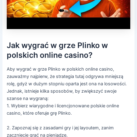
Jak wygrać w grze Plinko w
polskich online casino?
Aby wygrać w grze Plinko w polskich online casino,
zauważmy najpierw, że strategia tutaj odgrywa mniejszą
rolę, gdyż w dużym stopniu oparta jest ona na losowości.
Jednak, istnieje kilka sposobów, by zwiększyć swoje
szanse na wygraną:
1. Wybierz wiarygodne i licencjonowane polskie online
casino, które oferuje grę Plinko.
2. Zapoznaj się z zasadami gry i jej layoutem, zanim
zaczniecie grać na pieniądze.