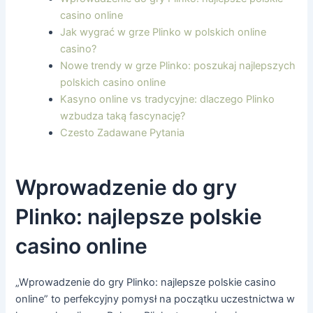
casino online
Jak wygrać w grze Plinko w polskich online
casino?
Nowe trendy w grze Plinko: poszukaj najlepszych
polskich casino online
Kasyno online vs tradycyjne: dlaczego Plinko
wzbudza taką fascynację?
Czesto Zadawane Pytania
Wprowadzenie do gry
Plinko: najlepsze polskie
casino online
„Wprowadzenie do gry Plinko: najlepsze polskie casino
online” to perfekcyjny pomysł na początku uczestnictwa w