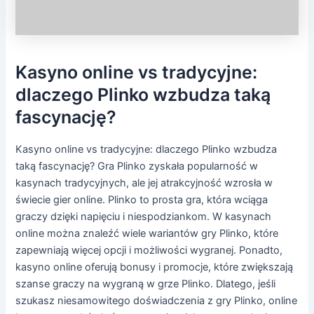
Kasyno online vs tradycyjne:
dlaczego Plinko wzbudza taką
fascynację?
Kasyno online vs tradycyjne: dlaczego Plinko wzbudza
taką fascynację? Gra Plinko zyskała popularność w
kasynach tradycyjnych, ale jej atrakcyjność wzrosła w
świecie gier online. Plinko to prosta gra, która wciąga
graczy dzięki napięciu i niespodziankom. W kasynach
online można znaleźć wiele wariantów gry Plinko, które
zapewniają więcej opcji i możliwości wygranej. Ponadto,
kasyno online oferują bonusy i promocje, które zwiększają
szanse graczy na wygraną w grze Plinko. Dlatego, jeśli
szukasz niesamowitego doświadczenia z gry Plinko, online