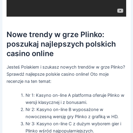
Nowe trendy w grze Plinko:
poszukaj najlepszych polskich
casino online
Jesteś Polakiem i szukasz nowych trendów w grze Plinko?
Sprawdź najlepsze polskie casino online! Oto moje
recenzje na ten temat:
Nr 1: Kasyno on-line A platforma oferuje Plinko w
wersji klasycznej i z bonusami.
Nr 2: Kasyno on-line B wyposażone w
nowoczesną wersję gry Plinko z grafiką w HD.
Nr 3: Kasyno on-line C z dużym wyborem gier i
Plinko wśród najpopularniejszych.