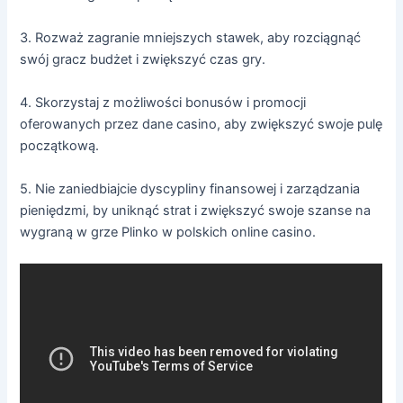
3. Rozważ zagranie mniejszych stawek, aby rozciągnąć
swój gracz budżet i zwiększyć czas gry.
4. Skorzystaj z możliwości bonusów i promocji
oferowanych przez dane casino, aby zwiększyć swoje pulę
początkową.
5. Nie zaniedbiajcie dyscypliny finansowej i zarządzania
pieniędzmi, by uniknąć strat i zwiększyć swoje szanse na
wygraną w grze Plinko w polskich online casino.