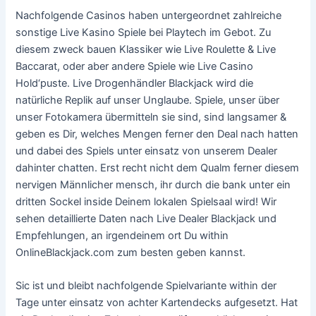
Nachfolgende Casinos haben untergeordnet zahlreiche
sonstige Live Kasino Spiele bei Playtech im Gebot. Zu
diesem zweck bauen Klassiker wie Live Roulette & Live
Baccarat, oder aber andere Spiele wie Live Casino
Hold‘puste. Live Drogenhändler Blackjack wird die
natürliche Replik auf unser Unglaube. Spiele, unser über
unser Fotokamera übermitteln sie sind, sind langsamer &
geben es Dir, welches Mengen ferner den Deal nach hatten
und dabei des Spiels unter einsatz von unserem Dealer
dahinter chatten. Erst recht nicht dem Qualm ferner diesem
nervigen Männlicher mensch, ihr durch die bank unter ein
dritten Sockel inside Deinem lokalen Spielsaal wird! Wir
sehen detaillierte Daten nach Live Dealer Blackjack und
Empfehlungen, an irgendeinem ort Du within
OnlineBlackjack.com zum besten geben kannst.
Sic ist und bleibt nachfolgende Spielvariante within der
Tage unter einsatz von achter Kartendecks aufgesetzt. Hat