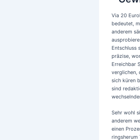
Via 20 Euro
bedeutet, m
anderem säm
ausprobiere
Entschluss 
präzise, wo
Erreichbar 
verglichen,
sich küren 
sind redakt
wechselnde
Sehr wohl s
anderem we
einen Proze
ringsherum 