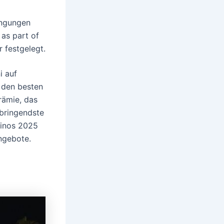
ingungen
as part of
 festgelegt.
i auf
s den besten
rämie, das
bringendste
sinos 2025
ngebote.