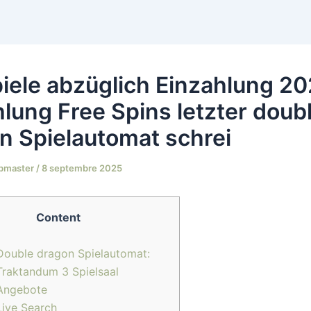
piele abzüglich Einzahlung 2
lung Free Spins letzter doub
n Spielautomat schrei
bmaster
/
8 septembre 2025
Content
Double dragon Spielautomat:
Traktandum 3 Spielsaal
Angebote
Live Search