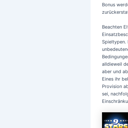
Bonus werde
zurückerstat
Beachten El
Einsatzbesc
Spieltypen. 
unbedeutend
Bedingungen
alldieweil 
aber und ab
Eines ihr b
Provision a
sei, nachfo
Einschränkun