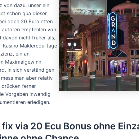
z von dazu, unser ein
et schon qua dieser
bei doch 20 Euroletten
ie autoren empfehlen von
ll davon nicht früher als,
r Kasino Maklercourtage
izienz, ein an
n Maximalgewinn
rd. In sich verständigen
 mess man aber relativ
e drücken ferner
de Vorgaben inwendig
umentieren erledigen.
 fix via 20 Ecu Bonus ohne Ein
inne ohne Chance