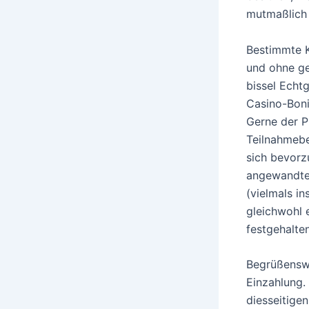
mutmaßlich 
Bestimmte K
und ohne ge
bissel Echtg
Casino-Boni
Gerne der Pr
Teilnahmebe
sich bevorzu
angewandten
(vielmals i
gleichwohl 
festgehalten
Begrüßenswe
Einzahlung. 
diesseitige