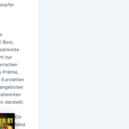
esopfer
er
l Boni,
bestimmte
ht nur
errschen
s Prämie.
 Euroletten
n angeboten
bestimmten
n darstellt.
Ein
Mind