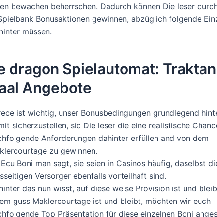
en bewachen beherrschen. Dadurch können Die leser durc
pielbank Bonusaktionen gewinnen, abzüglich folgende Ein
inter müssen.
e dragon Spielautomat: Trakta
saal Angebote
rece ist wichtig, unser Bonusbedingungen grundlegend hinte
it sicherzustellen, sic Die leser die eine realistische Chan
chfolgende Anforderungen dahinter erfüllen and von dem
klercourtage zu gewinnen.
Ecu Boni man sagt, sie seien in Casinos häufig, daselbst di
sseitigen Versorger ebenfalls vorteilhaft sind.
inter das nun wisst, auf diese weise Provision ist und bleib
nem guss Maklercourtage ist und bleibt, möchten wir euch
chfolgende Top Präsentation für diese einzelnen Boni anges