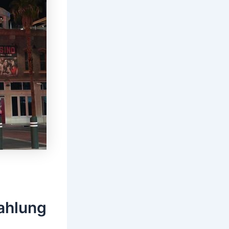
zahlung