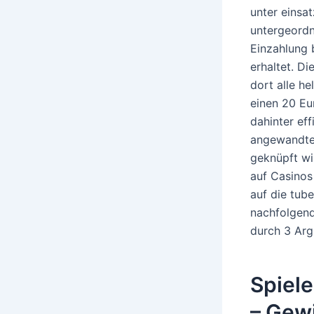
unter einsat
untergeordn
Einzahlung 
erhaltet. D
dort alle he
einen 20 Eu
dahinter eff
angewandte
geknüpft wi
auf Casinos
auf die tub
nachfolgen
durch 3 Arg
Spiele
– Gew