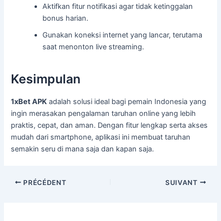
Aktifkan fitur notifikasi agar tidak ketinggalan
bonus harian.
Gunakan koneksi internet yang lancar, terutama
saat menonton live streaming.
Kesimpulan
1xBet APK
adalah solusi ideal bagi pemain Indonesia yang
ingin merasakan pengalaman taruhan online yang lebih
praktis, cepat, dan aman. Dengan fitur lengkap serta akses
mudah dari smartphone, aplikasi ini membuat taruhan
semakin seru di mana saja dan kapan saja.
Navigation
PRÉCÉDENT
SUIVANT
des
articles