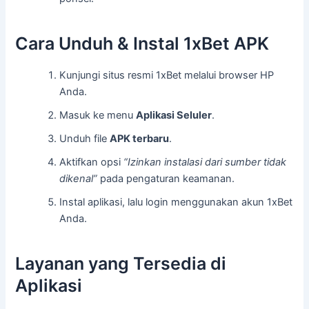
Cara Unduh & Instal 1xBet APK
Kunjungi situs resmi 1xBet melalui browser HP
Anda.
Masuk ke menu
Aplikasi Seluler
.
Unduh file
APK terbaru
.
Aktifkan opsi
“Izinkan instalasi dari sumber tidak
dikenal”
pada pengaturan keamanan.
Instal aplikasi, lalu login menggunakan akun 1xBet
Anda.
Layanan yang Tersedia di
Aplikasi